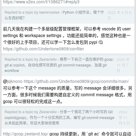
https://www.v2ex.com/t/1086271#reply3
Replied to a topic by lawrencelee
Python 小组作业，做个什
2025 年 4 月 6
›
日
么东西好呢？
前几天我在构建一个多层级配置管理框架，可以参考 vscode 的 user
settings 和 workspace settings ，功能还挺简单的，感觉这种也是一
个很好的上手项目，还可以学一下怎么发包到 pypi 🤔
https://github.com/Undertone0809/conftier
Replied to a topic by Zeeland4v
推荐一下自己一直在维护的 gcop：
2024 年
›
11 月 7
git ai copilot，自动化撰写优质的 git commit message、加速 git
日
workflow
@
jqknono
https://github.com/Undertone0809/gcop/commits/main/
可以参考一下这个 message 的质量，写的 message 会详细很多，另
一方面，很多时候我们需要构建自定义的 commit message 格式，用
gcop 可以很轻松的完成这一点。
Replied to a topic by Zeeland4v
分享一个我花了两个小时写的 Git
2024
›
年 11
copilot(gcop)，作为一个十分实用的工具，编写 git commit message
月 3 日
从未如此简单，欢迎大家体验使用
http://gcop.zeeland.top/
gcop 持续更新，用 `git ac` 命令就可以自动