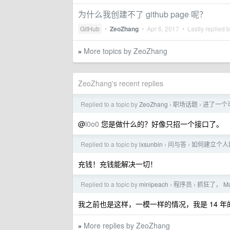
为什么我创建不了 github page 呢？
GitHub
•
ZeoZhang
•
Apr 6, 2017
• Lastly replied 
More topics by ZeoZhang
»
ZeoZhang's recent replies
Replied to a topic by
ZeoZhang
职场话题
进了一个
›
›
@
l0o0
您是做什么的？好像只招一个接口了。
Replied to a topic by
lxsunbin
问与答
如何建立个人
›
›
充钱！充钱能解决一切！
Replied to a topic by
minipeach
程序员
抓狂了， Mac
›
›
我之前也是这样，一模一样的情况，我是 14 
More replies by ZeoZhang
»