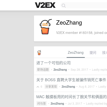
ZeoZhang
V2EX member #183158, joined on
ZeoZhang
提问
技
进了一个可怕的公司
职场话题
•
ZeoZhang
•
Sep 28, 2017
• Lastly repl
关于 BOSS 直聘大学生被骗传销死亡事
6
分享发现
•
ZeoZhang
•
Aug 8, 2017
• Lastly 
MAC 触摸板用的时间长了腕关节和俩面
问与答
•
ZeoZhang
•
Jul 3, 2017
• Lastly replied b