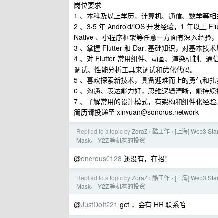
岗位要求
1 、本科及以上学历，计算机、通信、数学等相
2 、3-5 年 Android/iOS 开发经验，1 年以上 Fl
Native 、小程序框架等任意一方面有深入经验，可以
3 、掌握 Flutter 和 Dart 基础知识，
4 、对 Flutter 常用组件、动画、渲染机制、通信
调试、性能分析工具来调试和优化代码。
5 、喜欢探索新技术，具备迎难而上的勇气和
6 、沟通、表达能力好，思维逻辑清晰，能持
7 、了解常用的设计模式，有架构和组件化经验
简历请投递至
xinyuan@sonorus.network
Replied to a topic by
ZoraZ
酷工作
[上海] Web3 S
›
›
Mask， Y2Z 等机构的投资
@
onerous0128
还没有，在招！
Replied to a topic by
ZoraZ
酷工作
[上海] Web3 S
›
›
Mask， Y2Z 等机构的投资
@
JustDoIt221
get ，会有 HR 联系哈