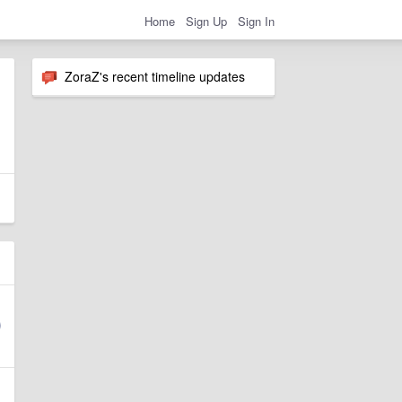
Home
Sign Up
Sign In
ZoraZ's recent timeline updates