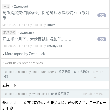
生活
•
ZwenLuck
闲鱼购买天虹购物卡，提前确认收货被骗 900 软妹
32
币
Mar 14, 2024 • Lastly replied by
icount
职场话题
•
ZwenLuck
开工半个月了，大伙面试情况如何。。。
35
Feb 28, 2024 • Lastly replied by
anUglyDog
More topics by ZwenLuck
»
ZwenLuck's recent replies
Replied to a topic by bladeRunner2049
极客玩具， 618 先送为
6 月 17
›
日
敬！
支持一下
Replied to a topic by ZwenLuck
offer 选择困难症
2025 年 7 月 24 日
›
@
chendl111
说的我有点慌，但也是风险，已经选 A 了，走一步看一
步吧😨