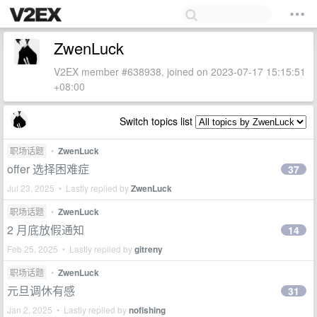
ZwenLuck
V2EX member #638938, joined on 2023-07-17 15:15:51
+08:00
Switch topics list
职场话题
•
ZwenLuck
offer 选择困难症
37
Jul 23, 2025 • Lastly replied by
ZwenLuck
职场话题
•
ZwenLuck
2 月底放假通知
14
Feb 25, 2025 • Lastly replied by
gitreny
职场话题
•
ZwenLuck
元旦调休有感
31
Jan 2, 2025 • Lastly replied by
nofishing