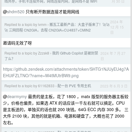
月 30 日
线共存，手机卡连接外网，网线连接内网，是网线不是 WiFi
@
shdm520
只有断开数据连接才能用网线
2024 年
Replied to a topic by ivmm
搬瓦工最新产品：大盒子版来了！🚀🚀
›
12 月 15
🚀 三网回程 CN2GIA，去程 CN2GIA+CU4837+CMIN2
日
邀请码无效了呀
Replied to a topic by Zzzsk8
我的 Github Copilot 是被封禁
2024 年 7 月 27
›
日
了么？
https://github.zendesk.com/attachments/token/SHTG1NJUyEU4g7A
EHUiFZLTNO/?name=W4tMUtrBW9.png
Replied to a topic by 61162833
配一台 PVE 专用主机
2023 年 6 月 3 日
›
@
dearmymy
最贵的是主板，花了 1800 ，matx 版型的服务器主板较
少，价格也偏贵，如果选 ATX 的话应该一千左右就可以搞定。CPU
是主板送的，单独买的话也就 200 块钱。64G ECC 内存 300 多。 三
大件 2100 块，其他的就是机箱、电源和硬盘了，大概也花了 2000
左右。