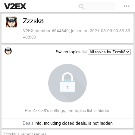
Zzzsk8
V2EX member #544840, joined on 2021-05-09 00:36:36
+08:00
Switch topics list
Per Zzzsk8's settings, the topics list is hidden
Deals
info, including closed deals, is not hidden
Zzzsk8's recent replies