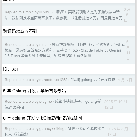
6 月
Replied to a topic by liuxm6
（贴图）突然发现别人是为了赚钱做中转
›
18
站，我钻到技术里面出不来了，救救我，（注册就送 2 刀，回复再送 8 刀
日
验证码怎么收不到
6
Replied to a topic by mndlr
领赛博鸡蛋啦，自建中转，持续拉新，注册送
›
月
额度 + 邀请好友首充双方返利。支持 GPT 5.5 / Claude Fable 5 / Gemini
11
3.5 Flash 等全系列主流模型，免费送 $50 刀永久额度
日
ID：331
Replied to a topic by duruoduruo1258
[深圳] golang 后台开发岗位
1 月 5 日
›
5 年 Golang 开发，学历有限制吗
Replied to a topic by plugine
成都小铁组班子， golang/前
2025 年 10 月
›
12 日
端/产品直招
6 年 golang 开发 v: bGlmZWlmZWkzMjM=
Replied to a topic by guancyxx4king
AI 创业公司招募技术合
2025 年 3 月
›
17 日
伙人（前后端）