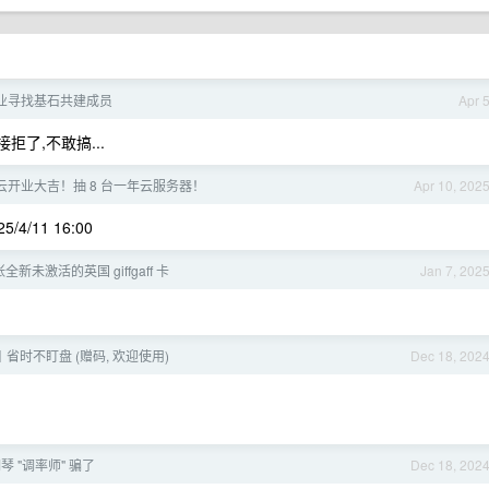
 创业寻找基石共建成员
Apr 
拒了,不敢搞...
凡云开业大吉！抽 8 台一年云服务器！
Apr 10, 202
4/11 16:00
张全新未激活的英国 giffgaff 卡
Jan 7, 202
省时不盯盘 (赠码, 欢迎使用)
Dec 18, 202
 "调率师" 骗了
Dec 18, 202