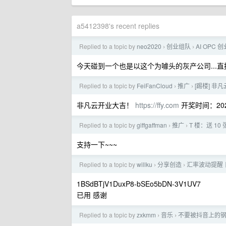
a5412398's recent replies
Replied to a topic by
neo2020
创业组队
AI OPC
›
›
今天碰到一个也是以这个为噱头的灰产公司...直接
Replied to a topic by
FeiFanCloud
推广
[踢楼] 非
›
›
非凡云开业大吉！
https://ffy.com
开奖时间：2025/
Replied to a topic by
giffgaffman
推广
T 楼：送 10 
›
›
支持一下~~~
Replied to a topic by
willku
分享创造
汇率波动提醒丨
›
›
1BSdBTjV1DuxP8-bSEo5bDN-3V1UV7
已用 感谢
Replied to a topic by
zxkmm
音乐
不要被抖音上的钢琴
›
›