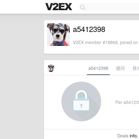
a5412398
V2EX member #18868, joined on 
a5412398
提问
技
Per a5412398
Deals
info,