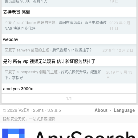
19 日
会员加送 9000，凑到 1 万
支持老哥 感谢
回复了 zau11berer 创建的主题
请问在家怎么让两台电脑通过
2023 年 2 月
›
11 日
NAS 快速同步代码
webdav
回复了 sanwen 创建的主题
腾讯视频 VIP 服务挂了？
2019 年 12 月 2 日
›
是的 所有 vip 视频无法观看 估计验证服务器挂了
回复了 superpassby 创建的主题
台式机换代升级，配置如
2019 年 8 月 13
›
日
下，求指导
amd yes 3900x
1/1
© 2026 V2EX · 25ms · 3.9.8.5
About
·
Language
隐私安全无忧，一站式多源搜索