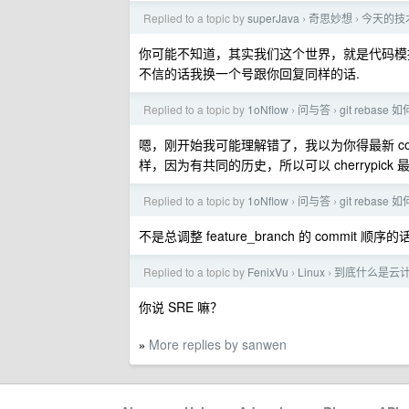
Replied to a topic by
superJava
奇思妙想
今天的技
›
›
你可能不知道，其实我们这个世界，就是代码模
不信的话我换一个号跟你回复同样的话.
Replied to a topic by
1oNflow
问与答
git rebase 
›
›
嗯，刚开始我可能理解错了，我以为你得最新 commit
样，因为有共同的历史，所以可以 cherrypick 最新
Replied to a topic by
1oNflow
问与答
git rebase 
›
›
不是总调整 feature_branch 的 commit 顺序
Replied to a topic by
FenixVu
Linux
到底什么是云
›
›
你说 SRE 嘛？
More replies by sanwen
»