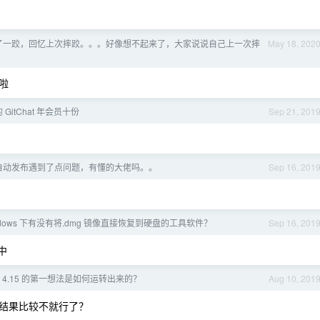
了一跤，回忆上次摔跤。。。好像想不起来了，大家说说自己上一次摔
May 18, 202
啦
 GitChat 年会员十份
Sep 21, 201
ns 自动发布遇到了点问题，有懂的大佬吗。。
Sep 16, 201
ndows 下有没有将.dmg 镜像直接恢复到硬盘的工具软件？
Sep 16, 201
中
于 4.15 的第一想法是如何运转出来的？
Aug 10, 201
结果比较不就行了？