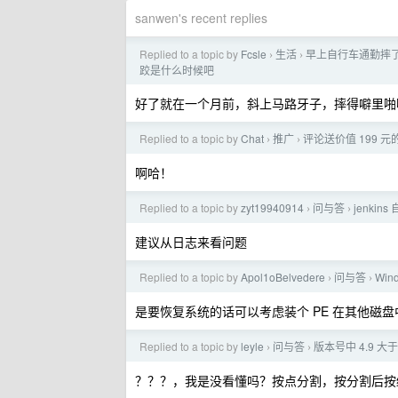
sanwen's recent replies
Replied to a topic by
Fcsle
生活
早上自行车通勤摔
›
›
跤是什么时候吧
好了就在一个月前，斜上马路牙子，摔得噼里啪
Replied to a topic by
Chat
推广
评论送价值 199 元的
›
›
啊哈！
Replied to a topic by
zyt19940914
问与答
jenki
›
›
建议从日志来看问题
Replied to a topic by
Apol1oBelvedere
问与答
Wi
›
›
是要恢复系统的话可以考虑装个 PE 在其他磁盘
Replied to a topic by
leyle
问与答
版本号中 4.9 大
›
›
？？？，我是没看懂吗？按点分割，按分割后按