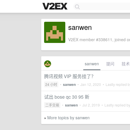
sanwen
V2EX member #338611, joined on
sanwen
提问
技术
腾讯视频 VIP 服务挂了？
24 小时
•
sanwen
•
Jan 12, 2020
• Lastly replied 
试出 bose qc 30 95 新
二手交易
•
sanwen
•
Jul 2, 2019
• Lastly replied b
More topics by sanwen
»