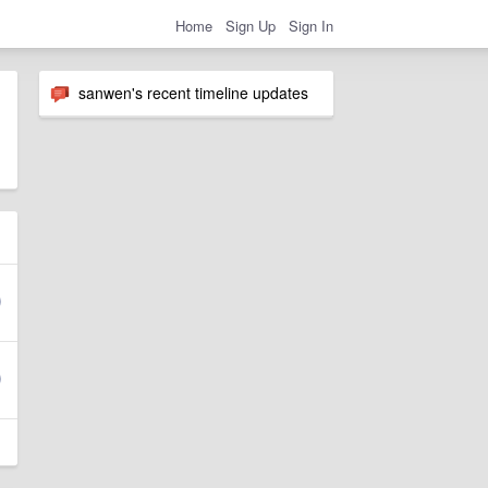
Home
Sign Up
Sign In
sanwen's recent timeline updates