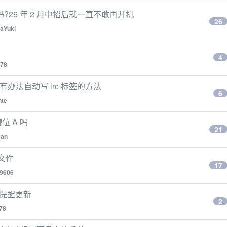
26 年 2 月中招后就一直不敢再开机
26
aYuki
4
78
办法自动写 lrc 标签的方法
6
nte
位 A 吗
21
san
文件
17
m9606
店提醒更新
2
78