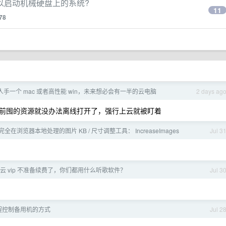
以启动机械硬盘上的系统?
11
78
手一个 mac 或者高性能 win，未来想必会有一半的云电脑
2 days ag
前囤的资源就没办法离线打开了，强行上云就被盯着
全在浏览器本地处理的图片 KB / 尺寸调整工具： IncreaseImages
Jul 3
易云 vip 不准备续费了，你们都用什么听歌软件？
Jul 3
程控制备用机的方式
Jul 2