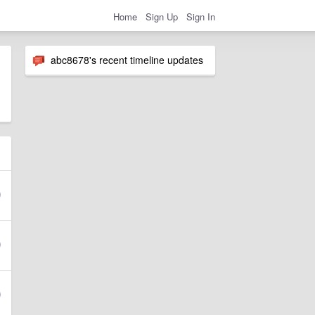
Home
Sign Up
Sign In
abc8678's recent timeline updates