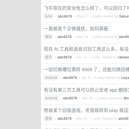
飞牛现在的安全性怎么样了，可以回归了吗?
NAS
•
abc8678
•
May 21
• Lastly replied by
Sakur
一直被某个企微骚扰，如何屏蔽
微信
•
abc8678
•
May 19
• Lastly replied by
abc86
现在 AI 工具和语音识别工具这么多，有没有
音乐
•
abc8678
•
Apr 14
• Lastly replied by
cleme
一加切换槽位黑砖 9008 了，还能切换回槽
Android
•
abc8678
•
Apr 8
• Lastly replied by
Lay
有没有第三方工具可以防止安卓 app 删除
Android
•
abc8678
•
Mar 25
• Lastly replied by
ji
想装某个旧版游戏，老是跳转到 play 商
游戏
•
abc8678
•
Mar 24
• Lastly replied by
abc86