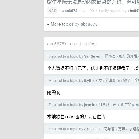
蜗牛星际无法启动固态硬盘的系统，但可
NAS
•
abc8678
•
Jan 29
• Lastly replied by
abc86
More topics by abc8678
»
abc8678's recent replies
Replied to a topic by
YanSeven
程序员
现在的开发人
›
›
个人数据不归自己了，估计也不能接硬盘了。以
Replied to a topic by
lby910722
分享创造
做了一个完
›
›
刚需啊
Replied to a topic by
jsomin
问与答
开了 6 年的网
›
›
本地歌曲+nas 囤的几万首曲库
Replied to a topic by
AkaGhost
问与答
万坛，求远
›
›