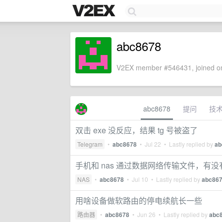
abc8678
V2EX member #546431, joined on
abc8678
提问
技
双击 exe 没反应，结果 tg 号被盗了
Telegram
•
abc8678
•
Jul 22
• Lastly replied by
ab
手机和 nas 通过数据网络传输文件，有
NAS
•
abc8678
•
Jul 10
• Lastly replied by
abc86
用啥设备做软路由的停电续航长一些
路由器
•
abc8678
•
Jun 26
• Lastly replied by
abc