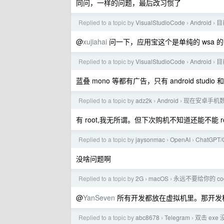
同问，一样的问题，最后改习惯了
Replied to a topic by
VisualStudioCode
Android
目
›
›
@
xujiahai
问一下，应用宝这个是单纯的 wsa 
Replied to a topic by
VisualStudioCode
Android
目
›
›
蓝叠 mono 等都有广告，只有 android studio 
Replied to a topic by
adz2k
Android
现在安卓手机
›
›
有 root,我无所谓。但下次购机不知道还能不能 ro
Replied to a topic by
jaysonmac
OpenAI
ChatGPT
›
›
没啥问题啊
Replied to a topic by
2G
macOS
永远不要给你的 c
›
›
@
YanSeven
所有开发都放在虚拟机里。那开发移
Replied to a topic by
abc8678
Telegram
双击 exe
›
›