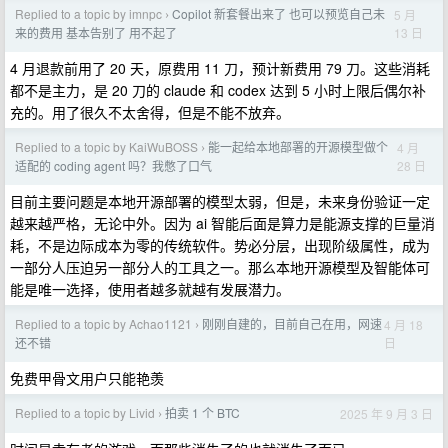
Replied to a topic by imnpc
Copilot 新套餐出来了 也可以预览自己未
5 月
›
13 日
来的费用 基本告别了 用不起了
4 月退款前用了 20 天，原费用 11 刀，预计新费用 79 刀。这些消耗
都不是主力，是 20 刀的 claude 和 codex 达到 5 小时上限后偶尔补
充的。用了很久不太舍得，但是不能不放弃。
Replied to a topic by KaiWuBOSS
能一起给本地部署的开源模型做个
4 月
›
28 日
适配的 coding agent 吗？我憋了口气
目前主要问题是本地开源部署的模型太弱，但是，未来身份验证一定
越来越严格，无论中外。因为 ai 智能后面是算力是能源支撑的巨量消
耗，不是边际成本为零的传统软件。势必分层，出现阶级属性，成为
一部分人压迫另一部分人的工具之一。那么本地开源模型及智能体可
能是唯一选择，使用者越多就越有发展潜力。
Replied to a topic by Achao1121
刚刚自建的，目前自己在用，网速
4 月 18
›
日
还不错
免费甲骨文用户只能艳羡
Replied to a topic by Livid
拍卖 1 个 BTC
2025 年 9 月 3 日
›