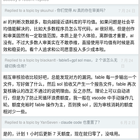
Replied to a topic by skuuhui
你们觉得 AI 真的存在审美吗？
7 月 24 日
›
ai 的判断次数越多，取向越接近语料库的平均值。如果问题是社会平
均值能解决的，比如大多数程序员怎么写代码，ai 很好用。但是创作
和审美固然有一定取值范围，本质上是个人体验，离群值才重要，ai
没有。不过大多数人审美实在不敢恭维，直接使用平均值有时候是高
效和稳妥的。看个人追求和公司愿意投入多少成本啦。
Replied to a topic by blackantt
fable5+gpt sol max， 2 个该怎么无
7 月 24
›
日
缝切换/合用？
相互审核验收比较好吧，总能发现对方的漏洞。fable 每一步输出一个
文件，写好做了什么，然后 sol 验收又产生一个报告文件，fable 再次
复核确认的改正不通过的说明理由。反之亦然。理论上可以自动进
行，但是为了防止死循环浪费额度，我一般在 vscode 中手动操作几
轮。额度充裕时 fable 操作为主，否则换 sol ，因为审核消耗的额度
相对少一些。
Replied to a topic by YanSeven
claude code 也重置了？
6 月 2 日
›
是的，计划 1 小时后更新 7 天额度，现在就归零了，没啥用。