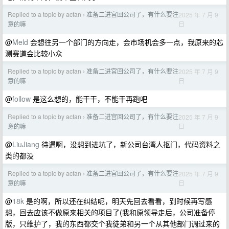
Replied to a topic by acfan
准备二进宫回公司了，有什么要注
2025 年 7 月 9
›
日
意的嘛
@
Meld
会想往另一个部门的方向走，会市场机会多一点，我原来的芯
测赛道会比较小众
Replied to a topic by acfan
准备二进宫回公司了，有什么要注
2025 年 7 月 9
›
日
意的嘛
@
follow
是这么想的，能干干，不能干再跑吧
Replied to a topic by acfan
准备二进宫回公司了，有什么要注
2025 年 7 月 9
›
日
意的嘛
@
LiuJiang
待遇啊，没想到进坑了，新公司台湾人抠门，代码资料之
类的都没
Replied to a topic by acfan
准备二进宫回公司了，有什么要注
2025 年 7 月 9
›
日
意的嘛
@
18k
是的啊，所以还在纠结呢，明天先回去看看，到时候再写感
想，回去应该不做原来相关的项目了(我和原领导走后，公司准备停
版，只维护了，我的东西都交个我徒弟和另一个从其他部门调过来的