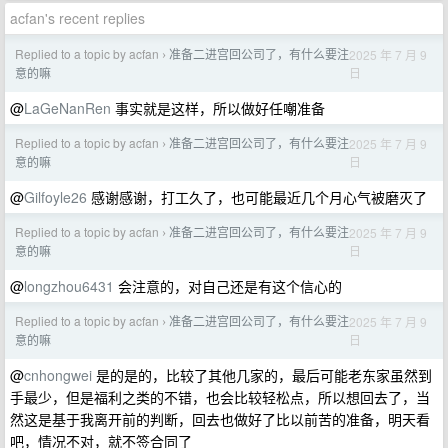
acfan's recent replies
Replied to a topic by acfan
准备二进宫回公司了，有什么要注
2025 年 7 月 9
›
日
意的嘛
@
LaGeNanRen
事实就是这样，所以做好任嘲准备
Replied to a topic by acfan
准备二进宫回公司了，有什么要注
2025 年 7 月 9
›
日
意的嘛
@
Gilfoyle26
感谢感谢，打工久了，也可能最近几个月心气被磨灭了
Replied to a topic by acfan
准备二进宫回公司了，有什么要注
2025 年 7 月 9
›
日
意的嘛
@
longzhou6431
会注意的，对自己还是有这个信心的
Replied to a topic by acfan
准备二进宫回公司了，有什么要注
2025 年 7 月 9
›
日
意的嘛
@
cnhongwei
是的是的，比较了其他几家的，最后可能老东家虽然到
手最少，但是福利之类的不错，也会比较轻松点，所以想回去了，当
然这是基于我离开前的判断，回去也做好了比以前苦的准备，明天看
吧，情况不对，就不签合同了