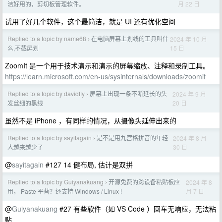
月 22 日
洁好用的，剪切板管理软件。
试用了好几个软件，这个最简洁，就是 UI 还有优化空间
Replied to a topic by name68
在电脑屏幕上划线的工具叫什
2024 年 10 月
›
15 日
么,不截屏划
ZoomIt 是一个用于技术演示和演示的屏幕缩放、注释和录制工具。
https://learn.microsoft.com/en-us/sysinternals/downloads/zoomit
Replied to a topic by davidfly
屏幕上出现一条不断延长的头
2024 年 9 月
›
20 日
发丝细的黑线
虽然不是 iPhone ，有同样的情况，从摄像头延伸出来的
Replied to a topic by sayitagain
是不是用九宫格拼音的年轻
2024 年 8 月
›
30 日
人越来越少了
@
sayitagain
#127 14 健布局, 估计是双拼
Replied to a topic by Guiyanakuang
开源免费的跨设备粘贴板应
2024 年 8
›
月 7 日
用， Paste 平替？还支持 Windows / Linux !
@
Guiyanakuang
#27 有些软件（如 VS Code ）回车无响应，无法粘
贴