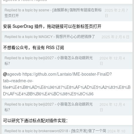
Replied to a topic by sosme
[油猴脚本] 强制所有链接在新标
2025 年 2 月 7
›
日
签页打开
安装 SuperDrag 插件，拖动链接可以在新标签页打开
Replied to a topic by MAGICY
我想开开心心的把钱挣了
2025 年 2 月 6 日
›
不想看公众号，有没有 RSS 订阅
Replied to a topic by beiji2027
小狼毫怎么自动跳转光
2024 年 12 月 4
›
日
标？
@
ageovb
https://github.com/Lantaio/IME-booster-FinalD?
tab=readme-ov-
file#%E4%B8%AD%E6%96%87%E8%AF%AD%E5%A2%83%E8%B
D%AF%E4%BB%B6%E4%BC%98%E5%8C%96
Replied to a topic by beiji2027
小狼毫怎么自动跳转光
2024 年 12 月 4
›
日
标？
可以研究下通过标点配对插件实现：
Replied to a topic by brokensword2018
[独立开发] 做了一个简
2024 年 10
›