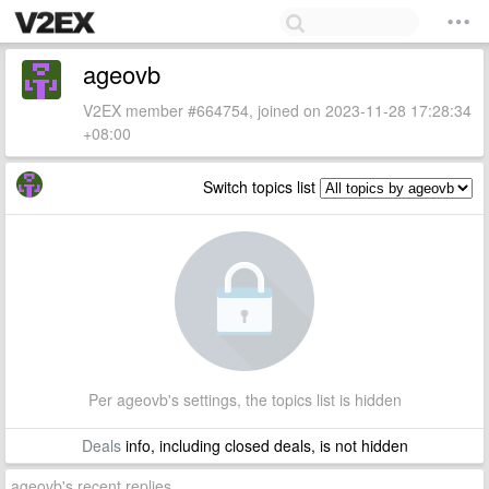
ageovb
V2EX member #664754, joined on 2023-11-28 17:28:34
+08:00
Switch topics list
Per ageovb's settings, the topics list is hidden
Deals
info, including closed deals, is not hidden
ageovb's recent replies