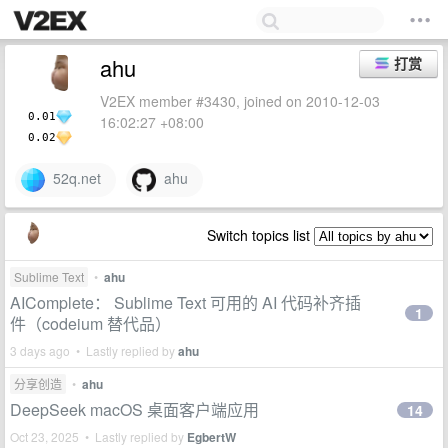
ahu
打赏
V2EX member #3430, joined on 2010-12-03
0.01
16:02:27 +08:00
0.02
52q.net
ahu
Switch topics list
Sublime Text
•
ahu
AIComplete： Sublime Text 可用的 AI 代码补齐插
1
件（codeium 替代品）
3 days ago • Lastly replied by
ahu
分享创造
•
ahu
DeepSeek macOS 桌面客户端应用
14
Oct 23, 2025 • Lastly replied by
EgbertW