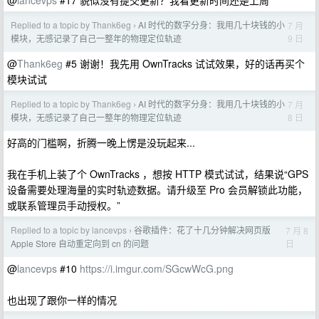
@
lancevps
#17 貌似没有提交更新？我看更新时间还是上周
Replied to a topic by Thank6eg
AI 时代的数字分身：我用几十块钱的小
7 月
›
9 日
模块，无感记录了自己一整年的物理定位轨迹
@
Thank6eg
#5 谢谢！我先用 OwnTracks 试试效果，好的话再买个
模块试试
Replied to a topic by Thank6eg
AI 时代的数字分身：我用几十块钱的小
7 月
›
8 日
模块，无感记录了自己一整年的物理定位轨迹
好高的门槛啊，折腾一晚上愣是没玩起来...
我在手机上装了个 OwnTracks ，想按 HTTP 模式试试，结果说“GPS
设备需要处理海量的实时轨迹数据。请升级至 Pro 会员解锁此功能，
或联系管理员手动授权。”
Replied to a topic by lancevps
谷歌插件：花了十几分钟解决网页版
7 月 8
›
日
Apple Store 自动重定向到 cn 的问题
@
lancevps
#10
https://i.imgur.com/SGcwWcG.png
也出现了跟你一样的情况