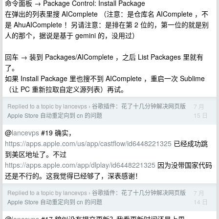
命令面板 → Package Control: Install Package
在弹出的列表里搜 AIComplete （注意：是仓库名 AIComplete ，不
是 AhuAIComplete ！另请注意：是排在第 2 位的，第一位的就是别
人的那个，据说是基于 gemini 的，没用过）
回车 → 装到 Packages/AIComplete ，之后 List Packages 里就有
了。
如果 Install Package 里也搜不到 AIComplete ，重启一次 Sublime
（让 PC 重新拉取自定义源列表）再试。
Replied to a topic by lancevps
谷歌插件：花了十几分钟解决网页版
7 月
›
15 日
Apple Store 自动重定向到 cn 的问题
@
lancevps
#19 确实，
https://apps.apple.com/us/app/castflow/id6448221325
已经成功跳
到美区地址了。不过
https://apps.apple.com/app/dlplay/id6448221325
因为没带国家代码
还是不行的。这我觉得已经够了，深表感谢！
Replied to a topic by lancevps
谷歌插件：花了十几分钟解决网页版
7 月
›
14 日
Apple Store 自动重定向到 cn 的问题