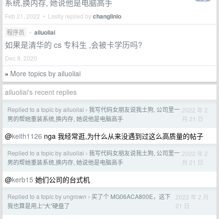
系统,换内存, 她说他是电脑高手
Feb 21, 2022 • Lastly replied by
changlinlo
程序员
•
ailuoliai
如果是清华的 cs 专科生 ,会被卡学历吗?
Dec 9, 2020
More topics by ailuoliai
»
ailuoliai's recent replies
Replied to a topic by ailuoliai
我写代码女朋友说我土狗, 公司里一
2022 年 2
›
月 21 日
男的帮她重装系统,换内存, 她说他是电脑高手
@
keith1126
nga 我经常逛,为什么从来没遇到过这么高质量的帖子
Replied to a topic by ailuoliai
我写代码女朋友说我土狗, 公司里一
2022 年 2
›
月 21 日
男的帮她重装系统,换内存, 她说他是电脑高手
@
kerb15
她们公司的台式机
Replied to a topic by ungrown
买了个 MG06ACA800E，这下
2022 年 2 月
›
21 日
我也算是用上“大”硬盘了