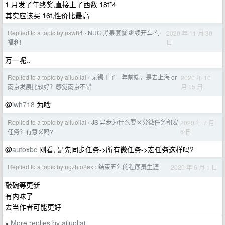
1 月发了年终奖,直接上了西数 18t*4
其实应该买 16t,性价比最高
Replied to a topic by psw84
NUC 黑果套餐 继续开车 有
2020 年 11 月 30
›
日
福利!
万一呢..
Replied to a topic by ailuoliai
无锡干了一年前端，是去上海 or
2020 年 10
›
月 15 日
南京发展比较好？感觉南京不错
@
iwh718
为啥
Replied to a topic by ailuoliai
JS 异步为什么要区分微任务和宏
2020 年 7 月
›
6 日
任务？有意义吗?
@
autoxbc
刚看, 是先同步任务->所有微任务->宏任务这样吗?
Replied to a topic by ngzhio2ex
结束五年的程序员生涯
2020 年 6 月 1 日
›
敲碗等更新
有内味了
去当作者可能更好
More replies by ailuoliai
»