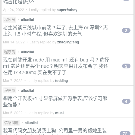
端占比是多少?
Apr 24, 2022 • Lastly replied by
superfatboy
程序员
•
ailuoliai
老生常谈三线城市前端 2 年了, 去上海 or 深圳? 离
3
上海 1.5 小时车程, 但喜欢深圳的天气
Mar 14, 2022 • Lastly replied by
zhaojingfeng
程序员
•
ailuoliai
现在前端开发 node 用 mac m1 还有 bug 吗 ? 选择
m1 芯片还是买个 nuc ? 明天苹果开发布会了,我还
3
在用 i7 4700mq,实在受不了了
Mar 7, 2022 • Lastly replied by
tedding
程序员
•
ailuoliai
想用个开发板+1 寸显示屏做开源手表,应该学习哪
4
些技能?
Mar 5, 2022 • Lastly replied by
musi
情感问题
•
ailuoliai
我写代码女朋友说我土狗, 公司里一男的帮她重装
72