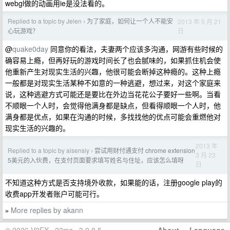
webgl做的动画用ie是没法看的。
Replied to a topic by Jelen
为了家庭，如何让一个人不能安
2013 年 5 月 21
›
日
心玩游戏？
@
quake0day
同意你的看法，夫妻两个应该多沟通，网游有些时候的
确容易上瘾，但再好玩的游戏时间长了也会腻味的，如果抓住机会使
他重新产生对现实生活的兴趣，他很可能会断掉这种瘾的。这种上瘾
一般都是对现实生活某种不如意的一种逃避，想过来，对这个家庭来
说，这种逃避方式可能还是要比在外边当花花公子要好一些啊。当看
不顺眼一个人时，会觉得他满身都是缺点，但看得顺眼一个人时，他
满身都是优点，如果在沟通的时候，多找找他的优点可能会重燃他对
现实生活的兴趣的。
2013 年
Replied to a topic by aisensiy
尝试用财付通支付 chrome extension
›
3 月 23
5美元的入伙费，在支付页面要求填写姓名与住址，应该怎么填呀
日
不知道这种方式是否支持境外收款，如果能的话，注册google play的
收费app开发者账户可能可行。
More replies by akann
»