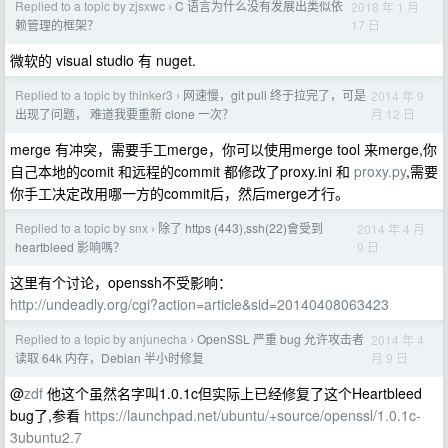
Replied to a topic by zjsxwc
C 语言为什么没有发展出类似依
2018 年 1 月
›
17 日
赖管理的框架？
微软的 visual studio 有 nuget.
Replied to a topic by thinker3
网速慢，git pull 终于拉完了，可是
2014 年 9
›
月 12 日
出现了问题， 难道我要重新 clone 一次？
merge 有冲突，需要手工merge，你可以使用merge tool 来merge,你
自己本地的comit 和远程的commit 都修改了proxy.ini 和
proxy.py
,需要
你手工决定改用哪一方的commit后，然后merge才行。
Replied to a topic by snx
除了 https (443),ssh(22)會受到
2014 年 4 月
›
9 日
heartbleed 影响嗎？
这里有个讨论，openssh不受影响：
http://undeadly.org/cgi?action=article&sid=20140408063423
Replied to a topic by anjunecha
OpenSSL 严重 bug 允许攻击者
2014 年 4
›
月 9 日
读取 64k 内存，Debian 半小时修复
@
zdf
他这个虽然名字叫1.0.1c但实际上已经修复了这个Heartbleed
bug了,参看
https://launchpad.net/ubuntu/+source/openssl/1.0.1c-
3ubuntu2.7