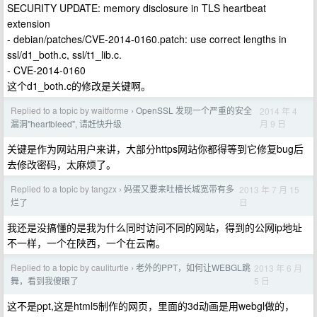
SECURITY UPDATE: memory disclosure in TLS heartbeat
extension
- debian/patches/CVE-2014-0160.patch: use correct lengths in
ssl/d1_both.c, ssl/t1_lib.c.
- CVE-2014-0160
这个d1_both.c的修改是关键啊。
Replied to a topic by waitforme
OpenSSL 发现一个严重的安全
2014 年 4
›
月 9 日
漏洞"heartbleed", 请赶快升级
关键是作为网站用户来讲，大部分https网站你都得等到它修复bug后
去修改密码，太麻烦了。
Replied to a topic by tangzx
妈蛋又要来吐槽长城宽带有多
2013 年 7 月 15
›
日
烂了
我还是没搞懂的是我为什么同时访问不同的网站，得到的公网ip地址
不一样，一个在陕西，一个在云南。
Replied to a topic by cauliturtle
老外的PPT，如何让WEBGL跳
2013 年 6 月
›
5 日
舞，看到我傻眼了
这不是ppt,这是html5制作的网页，里面的3d动画是用webgl做的，