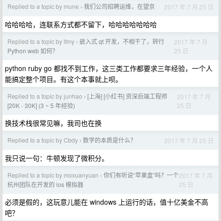
Replied to a topic by mune
我们公司招聘运维，在望京
2017 年 7 月 25 日
›
哈哈哈哈，连联系方式都不留下，哈哈哈哈哈哈哈
Replied to a topic by lfmy
嵌入式 qt 开发，不相干了，转行
2017 年 7 月
›
25 日
Python web 如何？
python ruby go 都找不到工作，这三类工作都要求三年经验，一个人
能搞定整个项目。有这个本事就上呗。
Replied to a topic by junhao
[上海] [小红书] 资深后端工程师
2017 年 7 月
›
25 日
[20K - 30K] (3 ~ 5 年经验)
换技术栈很常见嘛，我司也在换
Replied to a topic by Cbdy
数学的本质是什么？
2017 年 7 月 25 日
›
我只说一句：牛顿发现了微积分。
Replied to a topic by moxuanyuan
你们有听说“苹果盒”吗？一个
2017 年 7 月
›
25 日
杭州团队在开发的 ios 模拟器
必须是假的，这玩意儿能在 windows 上运行的话，值十亿美金不高
吧？