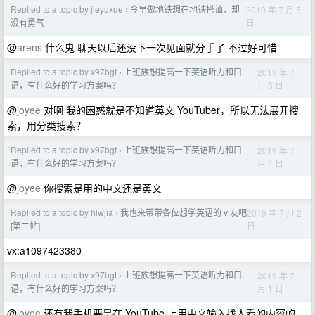
Replied to a topic by jieyuxue
今早做地铁想在地铁搭讪，却
2019 年 7 月 5
›
日
没有勇气
@
arens
什么鬼 聊天以后还没下一次见面就分手了 不过好可惜
Replied to a topic by x97bgt
上班族想提高一下英语听力和口
2019 年 7
›
月 5 日
语，有什么好的学习方案吗？
@
joyee
对啊 我的困惑就是不知道英文 YouTuber，所以无法展开搜
索，用分类搜索？
Replied to a topic by x97bgt
上班族想提高一下英语听力和口
2019 年 7
›
月 4 日
语，有什么好的学习方案吗？
@
joyee
你搜索是用的中文还是英文
Replied to a topic by hlwjia
我也来带带各位想学英语的 v 友吧
2019 年 7 月 2
›
日
[第二帖]
vx:a1097423380
Replied to a topic by x97bgt
上班族想提高一下英语听力和口
2019 年 7
›
月 1 日
语，有什么好的学习方案吗？
@
joyee
还有我手机要是在 YouTube 上用中文输入找人看的内容的