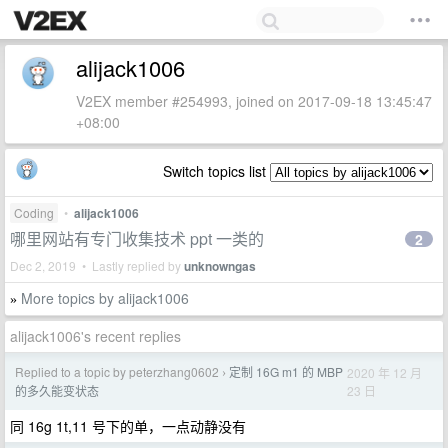
alijack1006
V2EX member #254993, joined on 2017-09-18 13:45:47
+08:00
Switch topics list
Coding
•
alijack1006
哪里网站有专门收集技术 ppt 一类的
2
Dec 2, 2019 • Lastly replied by
unknowngas
More topics by alijack1006
»
alijack1006's recent replies
Replied to a topic by peterzhang0602
定制 16G m1 的 MBP
2020 年 12 月
›
23 日
的多久能变状态
同 16g 1t,11 号下的单，一点动静没有