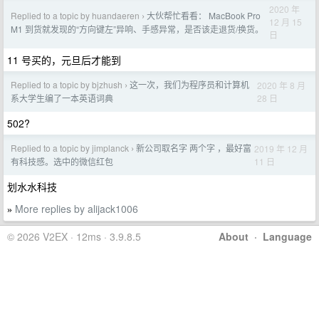
2020 年
Replied to a topic by huandaeren
大伙帮忙看看： MacBook Pro
›
12 月 15
M1 到货就发现的“方向键左”异响、手感异常，是否该走退货/换货。
日
11 号买的，元旦后才能到
Replied to a topic by bjzhush
这一次，我们为程序员和计算机
2020 年 8 月
›
28 日
系大学生编了一本英语词典
502?
Replied to a topic by jimplanck
新公司取名字 两个字 ，最好富
2019 年 12 月
›
11 日
有科技感。选中的微信红包
划水水科技
More replies by alijack1006
»
© 2026 V2EX · 12ms · 3.9.8.5
About
·
Language