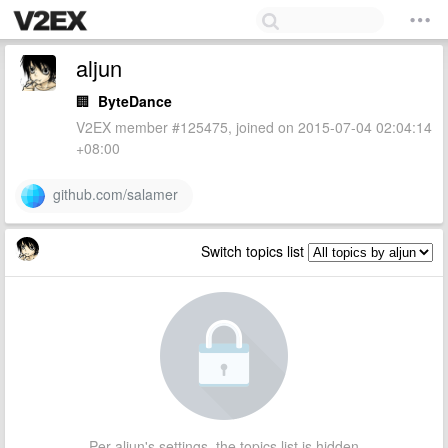
aljun
🏢
ByteDance
V2EX member #125475, joined on 2015-07-04 02:04:14
+08:00
github.com/salamer
Switch topics list
Per aljun's settings, the topics list is hidden