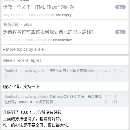
请教一个关于"HTML 转 pdf"的问题
16
May 17, 2020 • Lastly replied by
no1xsyzy
职场话题
•
allele
想请教各位前辈该如何规划自己的职业路线？
16
Jan 1, 2019 • Lastly replied by
xiaoshenke
More topics by allele
»
allele's recent replies
Replied to a topic by daidr
把自己新的个人博客前端写完
2023 年 10 月 13
›
日
了
确实不错，支持一下
Replied to a topic by allele
更新 macOS 13.0 之后，每次格式
2022 年 11
›
月 13 日
化代码， IntelliJ IDEA 疯狂闪屏
升级到了 13.0.1 ，仍然没有好转。
上面的方法也试了，也没有好转。
唯一的办法是不要全屏，窗口最大化。