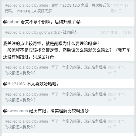
Replied to a topic by allele
更新 macOS 13.0 之后，每次格式化
2022 年 11
›
月 5 日
代码， IntelliJ IDEA 疯狂闪屏
@
gabon
看来不是个例啊，后悔升级了😭
Replied to a topic by goforwardv2
社恐的人
2022 年 9 月 16 日
›
我关注的点比较奇怪，就是剐蹭为什么要理论呀😂？
一般流程不是应该找交警定责，然后该怎么赔就怎么赔么？（我开车
还没有剐蹭过，只是蛮好奇
Replied to a topic by allele
写了一年多的前端，现在准备后端
2022 年 7 月
›
26 日
的校招还来得及么？
@
RUGUAN
不太喜欢哈哈哈。
Replied to a topic by allele
写了一年多的前端，现在准备后端
2022 年 7 月
›
26 日
的校招还来得及么？
@
awesomes
经历有限，确实理解比较粗浅😅
Replied to a topic by allele
写了一年多的前端，现在准备后端
2022 年 7 月
›
26 日
的校招还来得及么？