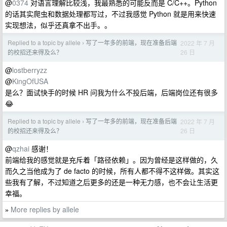
@
0374
对语言理解比较浅，我最熟悉的可能反而是 C/C++。Python
的话其实爬虫和数据处理都写过，不过我感觉 Python 就是用来快速
实现想法，似乎还真拿不出手。。
Replied to a topic by allele
写了一年多的前端，现在准备后端
2022 年 7 月
›
26 日
的校招还来得及么？
@
lostberryzz
@
KingOfUSA
是么？面试快手的时候 HR 问我为什么不投后端，后端岗位还有很多
😂
Replied to a topic by allele
写了一年多的前端，现在准备后端
2022 年 7 月
›
26 日
的校招还来得及么？
@
qzhai
感谢！
前端给我的感觉就是充斥着「路径依赖」。因为曾经是这样做的，久
而久之当他成为了 de facto 的时候，所有人都不得不这样做。其实这
些我有了解，不过知道之后更多的还是一种无力感，也不会让生活更
幸福。
More replies by allele
»