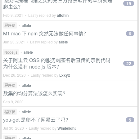
像类似携程飞猪之类的第三方抢票软件的本质就是
19
爬虫么？
Feb 9, 2021 • Lastly replied by
alfchin
程序员
•
allele
M1 mac 下 npm 突然无法做任何事情？
6
Jan 23, 2021 • Lastly replied by
allele
Node.js
•
allele
关于阿里云 OSS 的服务端签名后直传的示例代码
22
为什么没有 node.js 版本？
Dec 26, 2020 • Lastly replied by
Lxxyx
程序员
•
allele
数集的均分算法该怎么实现?
Sep 9, 2020
程序员
•
allele
you-get 是爬不了网易云了吗?
5
Jul 30, 2020 • Lastly replied by
Windelight
程序员
•
allele