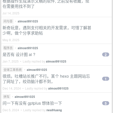
根据操作生成演示文稿的软件, 之前没有收藏，现
在需要用找不到了
Jul 14, 2025
问与答
•
almost991025
新奇玩意，遇到支付相关的开发需求，可惜了解甚
少啊，做个分享求助帖
May 8, 2025
程序员
•
almost991025
是否有 设计图 ai ?
2
Jan 7, 2025 • Lastly replied by
almost991025
全球工单系统
•
almost991025
很烦。吐槽站长推广不行。某个 hexo 主题网站忘
1
了网址了，绞劲脑汁都不到，
Dec 14, 2024 • Lastly replied by
almost991025
拼车
•
almost991025
问一下有没有 gptplus 想体验一下
5
Dec 5, 2024 • Lastly replied by
nealHuang