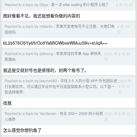
Replied to a topic by Gitya
第一次 vibe coding 的小程序上线了
4 月 10 日
›
图好像看不见，我还挺想看你做的内容的
Replied to a topic by mMartin
苹果开发者账号不让注册，大佬们有
4 月 10
›
日
经验吗
6L2s576O5Yy65rOo5YaMIOWbveWMuuS9v+eUqA==
Replied to a topic by qdwang
非常奇怪的苹果 App 审核失
2025 年 9 月 30
›
日
败理由
我这提交就封号也是很怪的，封两个账号了。
Replied to a topic by jason4083
寻找 2-5 人的小型 APP 外包团队进
2025 年
›
9 月 20
行长期合作，可以通过专业外包平台或直接联系小型公司。以下是一
日
些选择推荐：
找我
Replied to a topic by YanSeven
有无 200～ 2000 的小玩意
2025 年 8 月 25
›
日
儿推荐
怎么感觉你想钓鱼了