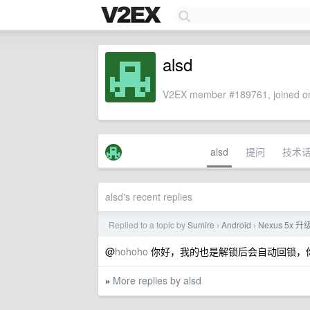
alsd
V2EX member #189761, joined on
alsd
提问
技术
alsd's recent replies
Replied to a topic by
Sumire
Android
Nexus 5x 升
›
›
@
hohoho
你好，我的也是解锁后会自动回锁，你有
More replies by alsd
»