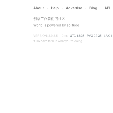
About
·
Help
·
Advertise
·
Blog
·
API
创意工作者们的社区
World is powered by solitude
VERSION: 3.9.8.5 · 10ms ·
UTC 18:35
·
PVG 02:35
·
LAX 1
♥ Do have faith in what you're doing.