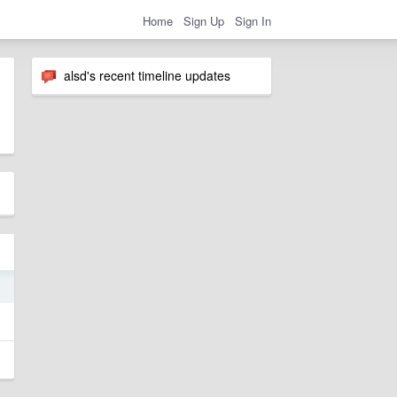
Home
Sign Up
Sign In
alsd's recent timeline updates
6