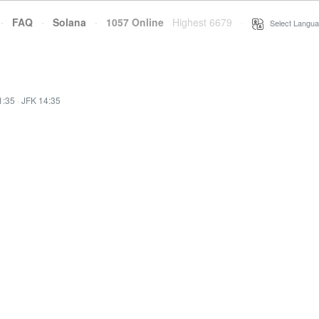
·
FAQ
·
Solana
·
1057 Online
Highest 6679
·
Select Langua
1:35
·
JFK 14:35