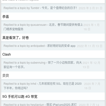
Replied to a topic by Tumblr
今天，是个值得纪念的日子！
2023 年 3 月 31 日
›
恭喜
Replied to a topic by quxuanxuan
北京，春节期间提供有偿上
2023 年 1 月
›
16 日
门喂养宠物服务
真是看哭了，好卷
Replied to a topic by anticipated
求好用好玩的安卓 app
2022 年 11 月 13 日
›
Clash
Replied to a topic by oubenruing
领了一只小边牧回家，向大
2021 年 12 月
›
13 日
家征询一个名字。
贝贝
Replied to a topic by inhd
几年前就在吹 5G，现在已是 2020
2020 年 7 月
›
16 日
下半年，你用过吗？
5G 手机可以跑 4G 带宽
Replied to a topic by heyjianjun
想买 iPad pro2020,求打
2020 年 7 月 14
›