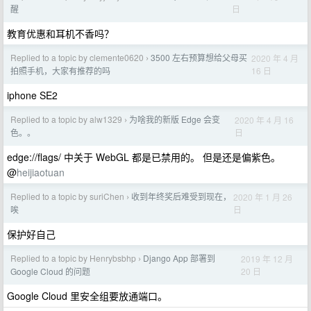
日
醒
教育优惠和耳机不香吗？
Replied to a topic by clemente0620
3500 左右预算想给父母买
2020 年 4 月
›
16 日
拍照手机，大家有推荐的吗
iphone SE2
Replied to a topic by alw1329
为啥我的新版 Edge 会变
2020 年 4 月 16
›
日
色。。
edge://flags/ 中关于 WebGL 都是已禁用的。 但是还是偏紫色。
@
heijiaotuan
Replied to a topic by suriChen
收到年终奖后难受到现在，
2020 年 1 月 26
›
日
唉
保护好自己
Replied to a topic by Henrybsbhp
Django App 部署到
2019 年 12 月
›
20 日
Google Cloud 的问题
Google Cloud 里安全组要放通端口。