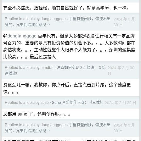
完全不必焦虑，放轻松，顺其自然就好了，就是高学历，也一样。
Replied to a topic by dongfanggege
手里有些闲钱，做技术出
2024 年 3 月
›
30 日
身的，兄弟们给我点意见~~
@
dongfanggege
百年也有，但是大多都是衣食住行相关有一定品牌
号召力的，重要的是具有投资价值的机会不多。。。大多数时间都在
高估状态。。。主动性就靠个人眼界个人能力了。。。深圳的聚集度
比较高。。。最后还是投人
Replied to a topic by mmdbn
油管如何实现 2.5 倍速， 3 倍
2024 年 3 月 30
›
日
速播放!
费这劲儿干嘛，我教你，你点开后，直接点击到片尾，这个速度更
快。。。
Replied to a topic by s5s5
Suno 音乐创作大赛：《三体》
2024 年 3 月 30 日
›
您都用 suno 了，还叫创作呢。。。
Replied to a topic by dongfanggege
手里有些闲钱，做技术出
2024 年 3 月
›
30 日
身的，兄弟们给我点意见~~