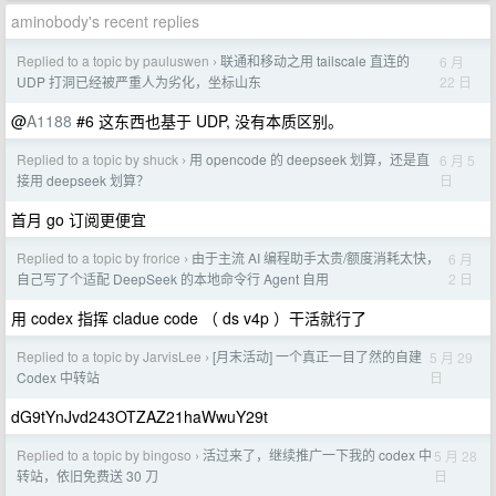
aminobody's recent replies
Replied to a topic by pauluswen
联通和移动之用 tailscale 直连的
6 月
›
22 日
UDP 打洞已经被严重人为劣化，坐标山东
@
A1188
#6 这东西也基于 UDP, 没有本质区别。
Replied to a topic by shuck
用 opencode 的 deepseek 划算，还是直
6 月 5
›
日
接用 deepseek 划算？
首月 go 订阅更便宜
Replied to a topic by frorice
由于主流 AI 编程助手太贵/额度消耗太快，
6 月
›
2 日
自己写了个适配 DeepSeek 的本地命令行 Agent 自用
用 codex 指挥 cladue code （ ds v4p ）干活就行了
Replied to a topic by JarvisLee
[月末活动] 一个真正一目了然的自建
5 月 29
›
日
Codex 中转站
dG9tYnJvd243OTZAZ21haWwuY29t
Replied to a topic by bingoso
活过来了，继续推广一下我的 codex 中
5 月 28
›
日
转站，依旧免费送 30 刀