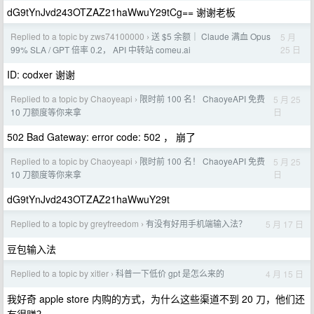
dG9tYnJvd243OTZAZ21haWwuY29tCg== 谢谢老板
Replied to a topic by zws74100000
送 $5 余额｜ Claude 满血 Opus
5 月
›
25 日
99% SLA / GPT 倍率 0.2， API 中转站 comeu.ai
ID: codxer 谢谢
Replied to a topic by Chaoyeapi
限时前 100 名！ ChaoyeAPI 免费
5 月 25
›
日
10 刀额度等你来拿
502 Bad Gateway: error code: 502 ， 崩了
Replied to a topic by Chaoyeapi
限时前 100 名！ ChaoyeAPI 免费
5 月 25
›
日
10 刀额度等你来拿
dG9tYnJvd243OTZAZ21haWwuY29t
Replied to a topic by greyfreedom
有没有好用手机端输入法？
5 月 17 日
›
豆包输入法
Replied to a topic by xitler
科普一下低价 gpt 是怎么来的
4 月 15 日
›
我好奇 apple store 内购的方式，为什么这些渠道不到 20 刀，他们还