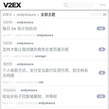
V2EX
andyskaura
全部主题
主题总数
85
›
›
NSFW
•
andyskaura
每日 2w 张计划启动
12
Jul 29 • Lastly replied by
andyskaura
NSFW
•
andyskaura
怎样才能让我创建的角色在首页展示呢
9
Jul 8 • Lastly replied by
avenger
程序员
•
andyskaura
个人收款方式，支付宝当面付实测可用，但文档有
8
点鸡贼
May 31 • Lastly replied by
cdx
Chamber
•
andyskaura
给站长帖子回复被删除，并降权
15
May 13 • Lastly replied by
andyskaura