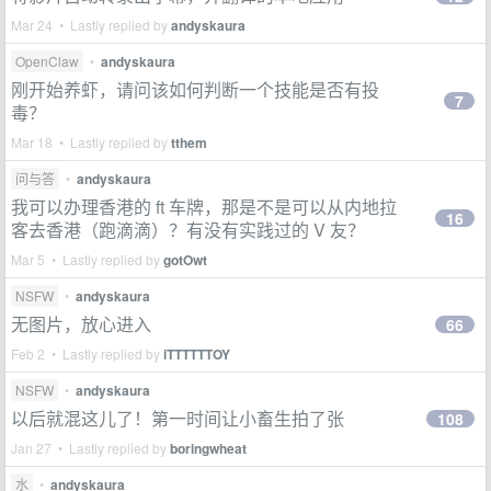
Mar 24 • Lastly replied by
andyskaura
OpenClaw
•
andyskaura
刚开始养虾，请问该如何判断一个技能是否有投
7
毒？
Mar 18 • Lastly replied by
tthem
问与答
•
andyskaura
我可以办理香港的 ft 车牌，那是不是可以从内地拉
16
客去香港（跑滴滴）？有没有实践过的 V 友？
Mar 5 • Lastly replied by
gotOwt
NSFW
•
andyskaura
无图片，放心进入
66
Feb 2 • Lastly replied by
iTTTTTTOY
NSFW
•
andyskaura
以后就混这儿了！第一时间让小畜生拍了张
108
Jan 27 • Lastly replied by
boringwheat
水
•
andyskaura