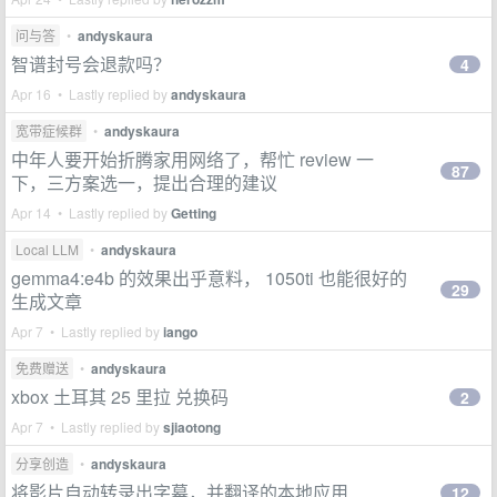
问与答
•
andyskaura
智谱封号会退款吗？
4
Apr 16 • Lastly replied by
andyskaura
宽带症候群
•
andyskaura
中年人要开始折腾家用网络了，帮忙 review 一
87
下，三方案选一，提出合理的建议
Apr 14 • Lastly replied by
Getting
Local LLM
•
andyskaura
gemma4:e4b 的效果出乎意料， 1050ti 也能很好的
29
生成文章
Apr 7 • Lastly replied by
iango
免费赠送
•
andyskaura
xbox 土耳其 25 里拉 兑换码
2
Apr 7 • Lastly replied by
sjiaotong
分享创造
•
andyskaura
将影片自动转录出字幕，并翻译的本地应用
12