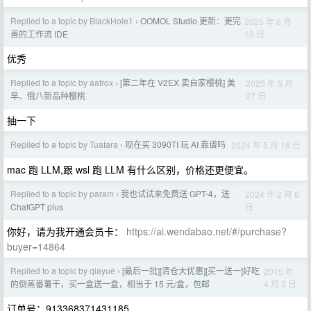
Replied to a topic by BlackHole1
OOMOL Studio 更新：更完
2025 年 6 月
›
10 日
善的工作流 IDE
优秀
Replied to a topic by aatrox
[第二年在 V2EX 卖自家樱桃] 美
2025 年 5 月
›
27 日
早、俄八新品种樱桃
抽一下
Replied to a topic by Tuatara
现在买 3090TI 玩 AI 靠谱吗
2024 年 5 月 18 日
›
mac 跑 LLM,跟 wsl 跑 LLM 有什么区别，价格还更便宜。
Replied to a topic by param
我也试试来免费送 GPT-4，送
2024 年 2 月 6
›
日
ChatGPT plus
你好，请为我开通会员卡：
https://ai.wendabao.net/#/purchase?
buyer=14864
Replied to a topic by qiayue
[最后一批][清仓大优惠][买一送一]好吃
2015 年
›
4 月 3 日
的倒蒸番薯干，买一盒送一盒，相当于 15 元/盒，包邮
订单号：913368371431185