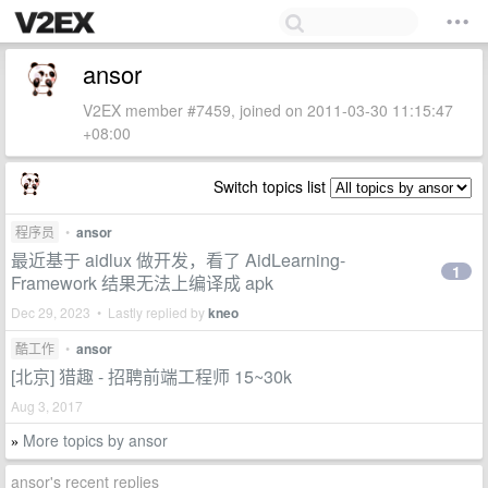
ansor
V2EX member #7459, joined on 2011-03-30 11:15:47
+08:00
Switch topics list
程序员
•
ansor
最近基于 aidlux 做开发，看了 AidLearning-
1
Framework 结果无法上编译成 apk
Dec 29, 2023 • Lastly replied by
kneo
酷工作
•
ansor
[北京] 猎趣 - 招聘前端工程师 15~30k
Aug 3, 2017
More topics by ansor
»
ansor's recent replies