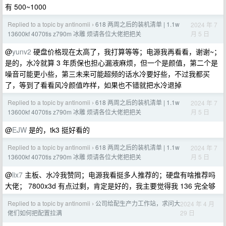
有 500~1000
Replied to a topic by antinomii
618 两周之后的装机清单 | 1.1w
2024 年 7
›
月 5 日
13600kf 4070tis z790m 冰雕 烦请各位大佬把把关
@
yunv2
硬盘价格现在太高了，我打算等等；电源我再看看，谢谢~；
是的，水冷就算 3 年质保也担心漏液麻烦，但一个是颜值，第二个是
噪音可能更小些，第三未来可能超频的话水冷要好些，不过我都买
了，等到了看看风冷颜值咋样，如果也不错就把水冷退掉
Replied to a topic by antinomii
618 两周之后的装机清单 | 1.1w
2024 年 7
›
月 5 日
13600kf 4070tis z790m 冰雕 烦请各位大佬把把关
@
EJW
是的，tk3 挺好看的
Replied to a topic by antinomii
618 两周之后的装机清单 | 1.1w
2024 年 7
›
月 5 日
13600kf 4070tis z790m 冰雕 烦请各位大佬把把关
@
lix7
主板、水冷我赞同；电源我看挺多人推荐的；硬盘有啥推荐吗
大佬； 7800x3d 有点过剩，肯定是好的，我主要觉得我 136 完全够
Replied to a topic by antinomii
公司给配生产力工作站，求问大
2024 年 4 月
›
29 日
佬们如何把配置拉满