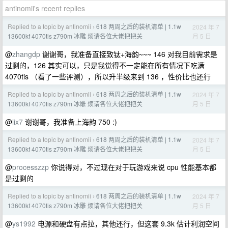
antinomii's recent replies
Replied to a topic by antinomii
618 两周之后的装机清单 | 1.1w
2024 年 7
›
月 5 日
13600kf 4070tis z790m 冰雕 烦请各位大佬把把关
@
zhangdp
谢谢哥，我准备直接致钛+海韵~~~ 146 对我目前需求是
过剩的，126 其实可以，只是我觉得不一定能在所有情况下吃满
4070tis （看了一些评测），所以升半级来到 136 ，性价比也还行
Replied to a topic by antinomii
618 两周之后的装机清单 | 1.1w
2024 年 7
›
月 5 日
13600kf 4070tis z790m 冰雕 烦请各位大佬把把关
@
lix7
谢谢哥，我准备上海韵 750 :)
Replied to a topic by antinomii
618 两周之后的装机清单 | 1.1w
2024 年 7
›
月 5 日
13600kf 4070tis z790m 冰雕 烦请各位大佬把把关
@
processzzp
你说得对，不过现在对于玩游戏来说 cpu 性能基本都
是过剩的
Replied to a topic by antinomii
618 两周之后的装机清单 | 1.1w
2024 年 7
›
月 5 日
13600kf 4070tis z790m 冰雕 烦请各位大佬把把关
@
ys1992
电源和硬盘有点拉，其他还行，但这套 9.3k 估计利润空间