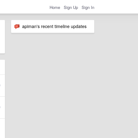
Home
Sign Up
Sign In
apiman's recent timeline updates