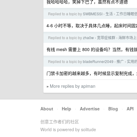
我哈哈哈哈，笑掉下巴了，虽然有点不道德
Replied to a topic by
SWBMESSI
生活
工作日睡眠低
›
›
4-6 小时不等，取决于具体几点睡，起床时间固定
Replied to a topic by
zha0w
宽带症候群
海鲜市场上
›
›
有线 mesh 需要上 800 的设备吗？当然，
Replied to a topic by
bladeRunner2049
推广
实用
›
›
门禁卡加密的越来越多，有时候显示复制完成，
More replies by apiman
»
About
·
Help
·
Advertise
·
Blog
·
API
创意工作者们的社区
World is powered by solitude