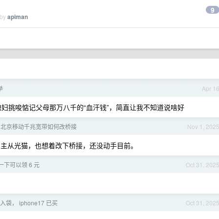
9
 by
apiman
举
Apr 1
媳妇挑唆惦记父母那万八千的“血汗钱”，简直让我不知道说啥好
，北京移动千兆宽带如何改桥接
Nov 1, 202
ttr 主从光猫，也想着改下桥接，还没动手目前。
下可以领 6 元
Oct 31, 202
袋， iphone17 已买
Oct 31, 202