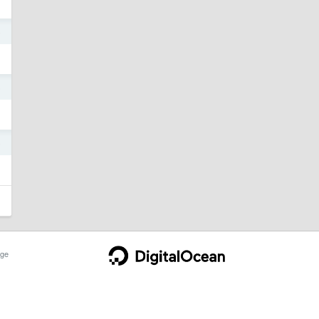
5
5
5
ge