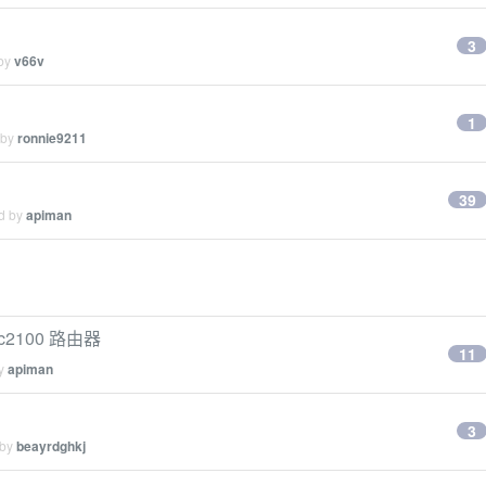
3
 by
v66v
1
 by
ronnie9211
39
ed by
apiman
2100 路由器
11
by
apiman
3
 by
beayrdghkj