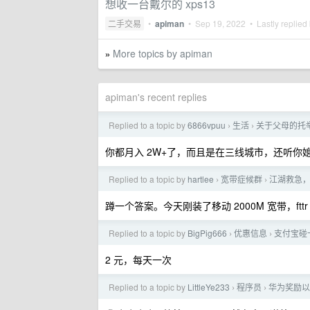
想收一台戴尔的 xps13
二手交易
•
apiman
•
Sep 19, 2022
• Lastly replied
More topics by apiman
»
apiman's recent replies
Replied to a topic by
6866vpuu
生活
关于父母的托
›
›
你都月入 2W+了，而且是在三线城市，还听你
Replied to a topic by
hartlee
宽带症候群
江湖救急
›
›
蹲一个答案。今天刚装了移动 2000M 宽带，f
Replied to a topic by
BigPig666
优惠信息
支付宝碰一
›
›
2 元，每天一次
Replied to a topic by
LittleYe233
程序员
华为奖励以入
›
›