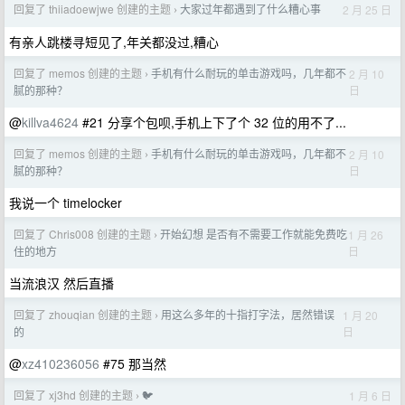
回复了 thiiadoewjwe 创建的主题
大家过年都遇到了什么糟心事
2 月 25 日
›
有亲人跳楼寻短见了,年关都没过,糟心
回复了 memos 创建的主题
手机有什么耐玩的单击游戏吗，几年都不
2 月 10
›
日
腻的那种？
@
killva4624
#21 分享个包呗,手机上下了个 32 位的用不了...
回复了 memos 创建的主题
手机有什么耐玩的单击游戏吗，几年都不
2 月 10
›
日
腻的那种？
我说一个 timelocker
回复了 Chris008 创建的主题
开始幻想 是否有不需要工作就能免费吃
1 月 26
›
日
住的地方
当流浪汉 然后直播
回复了 zhouqian 创建的主题
用这么多年的十指打字法，居然错误
1 月 20
›
日
的
@
xz410236056
#75 那当然
回复了 xj3hd 创建的主题
🐦
1 月 6 日
›