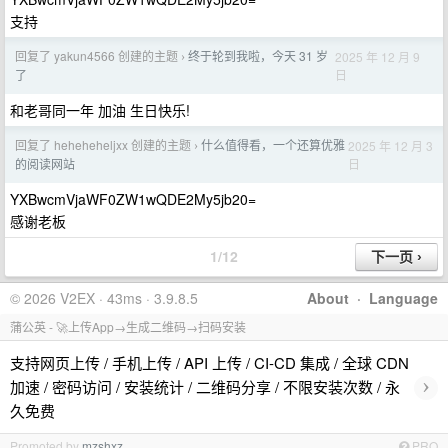
支持
回复了 yakun4566 创建的主题
终于轮到我啦，今天 31 岁
2025 年 12 月 9
›
日
了
和老哥同一年 加油 生日快乐!
回复了 heheheheljxx 创建的主题
什么值得看，一个还算优雅
2025 年 12 月 3
›
日
的阅读网站
YXBwcmVjaWF0ZW1wQDE2My5jb20=
感谢老板
1/12
© 2026 V2EX · 43ms · 3.9.8.5
About
·
Language
蒲公英 - 🚀上传App→生成二维码→扫码安装
支持网页上传 / 手机上传 / API 上传 / CI-CD 集成 / 全球 CDN
›
加速 / 密码访问 / 安装统计 / 二维码分享 / 不限安装次数 / 永
久免费
Promoted by
mzshxz
PRO