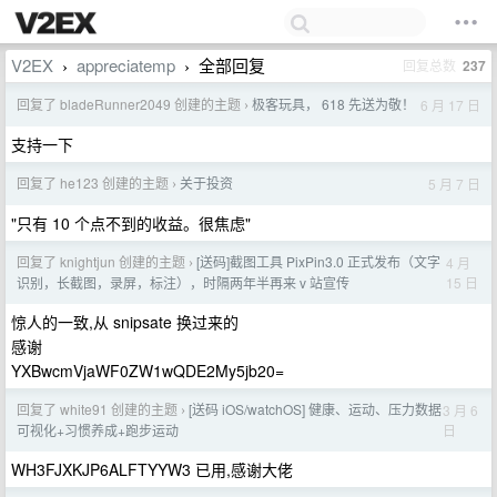
V2EX
appreciatemp
全部回复
回复总数
237
›
›
回复了 bladeRunner2049 创建的主题
极客玩具， 618 先送为敬！
6 月 17 日
›
支持一下
回复了 he123 创建的主题
关于投资
5 月 7 日
›
"只有 10 个点不到的收益。很焦虑"
回复了 knightjun 创建的主题
[送码]截图工具 PixPin3.0 正式发布（文字
4 月
›
15 日
识别，长截图，录屏，标注），时隔两年半再来 v 站宣传
惊人的一致,从 snipsate 换过来的
感谢
YXBwcmVjaWF0ZW1wQDE2My5jb20=
回复了 white91 创建的主题
[送码 iOS/watchOS] 健康、运动、压力数据
3 月 6
›
日
可视化+习惯养成+跑步运动
WH3FJXKJP6ALFTYYW3 已用,感谢大佬