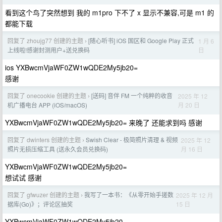
看到这个鸟了突然想到 我的 m1pro 下不了 x 显示不兼容,可是 m1 的
都能下载
回复了 zhoujg77 创建的主题
[随心听书] iOS 国区和 Google Play 正式
1 月 6
›
日
上线啦!感谢封测用户+送兑换码
ios YXBwcmVjaWF0ZW1wQDE2My5jb20=
感谢
回复了 onecookie 创建的主题
[送码] 音伴 FM 一个纯粹的收音
2025 年 12
›
月 20 日
机广播电台 APP (iOS/macOS)
YXBwcmVjaWF0ZW1wQDE2My5jb20= 来晚了 还能求到吗 感谢
回复了 dwinters 创建的主题
Swish Clear - 极简照片清理 & 视频
2025 年 12
›
月 16 日
照片无损压缩工具 (送永久会员兑换码)
YXBwcmVjaWF0ZW1wQDE2My5jb20=
想试试 感谢
回复了 gfwuzer 创建的主题
我写了一本书：《从零开始手搓数
2025 年 12 月
›
15 日
据库(Go)》；评论区抽奖
YXBwcmVjaWF0ZW1wQDE2My5jb20=