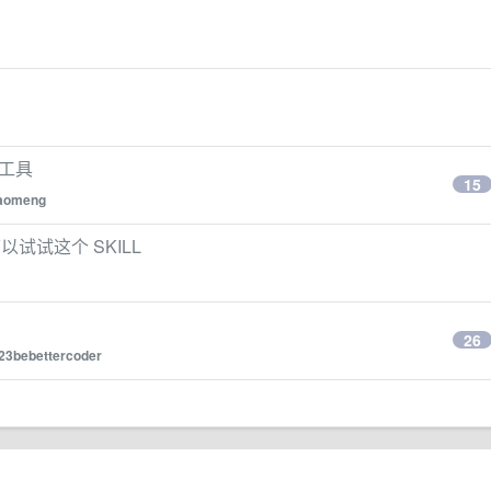
辑工具
15
aomeng
可以试试这个 SKILL
26
23bebettercoder