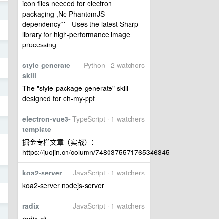
icon files needed for electron
3
packaging ,No PhantomJS
dependency** - Uses the latest Sharp
library for high-performance image
processing
2
style-generate-
Python · 2 watchers
skill
1
The "style-package-generate" skill
designed for oh-my-ppt
electron-vue3-
TypeScript · 1 watchers
7
template
掘金专栏文章（实战）：
https://juejin.cn/column/7480375571765346345
koa2-server
JavaScript · 1 watchers
7
koa2-server nodejs-server
radix
JavaScript · 1 watchers
7
radix-cli