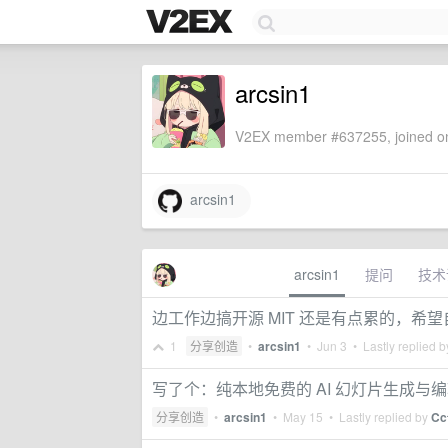
arcsin1
V2EX member #637255, joined on
arcsin1
arcsin1
提问
技术
边工作边搞开源 MIT 还是有点累的，希
1
分享创造
•
arcsin1
•
Jun 3
• Lastly replied 
写了个：纯本地免费的 AI 幻灯片生成与编辑工
分享创造
•
arcsin1
•
May 15
• Lastly replied by
Cc