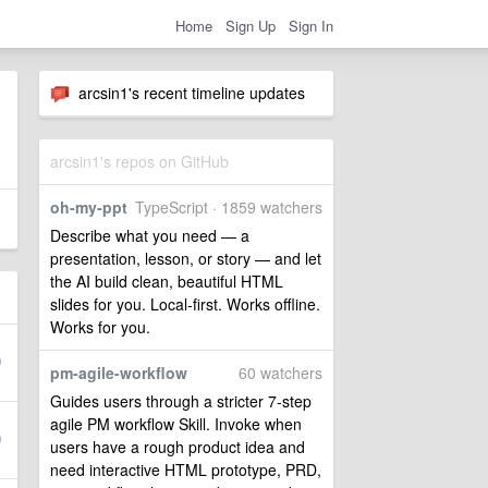
Home
Sign Up
Sign In
arcsin1's recent timeline updates
arcsin1's repos on GitHub
oh-my-ppt
TypeScript · 1859 watchers
Describe what you need — a
presentation, lesson, or story — and let
the AI build clean, beautiful HTML
slides for you. Local-first. Works offline.
Works for you.
pm-agile-workflow
60 watchers
Guides users through a stricter 7-step
agile PM workflow Skill. Invoke when
users have a rough product idea and
need interactive HTML prototype, PRD,