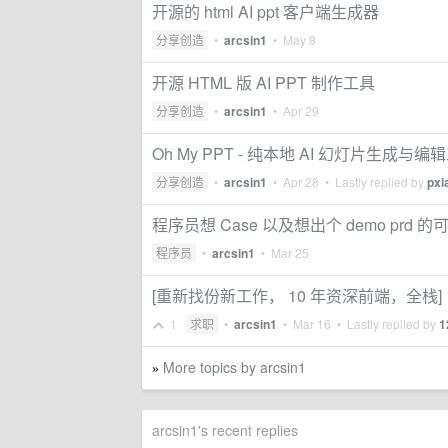
开源的 html AI ppt 客户端生成器
分享创造
•
arcsin1
•
May 8
开源 HTML 版 AI PPT 制作工具
分享创造
•
arcsin1
•
Apr 29
Oh My PPT - 纯本地 AI 幻灯片生成与编
分享创造
•
arcsin1
•
Apr 28
• Lastly replied by
pxi
程序员想 Case 以及想出个 demo prd 的
程序员
•
arcsin1
•
Mar 25
[重新找份新工作， 10 年资深前端，全栈]
1
求职
•
arcsin1
•
Mar 16
• Lastly replied by
1
More topics by arcsin1
»
arcsin1's recent replies