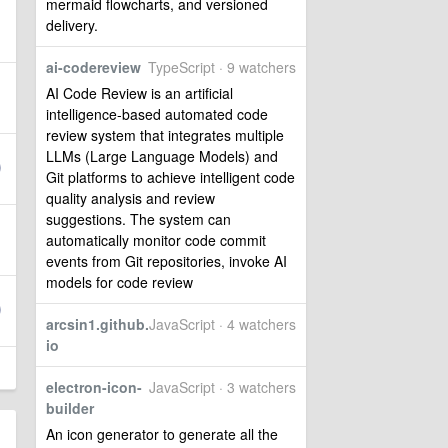
mermaid flowcharts, and versioned
delivery.
ai-codereview
TypeScript · 9 watchers
AI Code Review is an artificial
intelligence-based automated code
review system that integrates multiple
LLMs (Large Language Models) and
Git platforms to achieve intelligent code
quality analysis and review
suggestions. The system can
automatically monitor code commit
events from Git repositories, invoke AI
models for code review
arcsin1.github.
JavaScript · 4 watchers
io
electron-icon-
JavaScript · 3 watchers
builder
An icon generator to generate all the