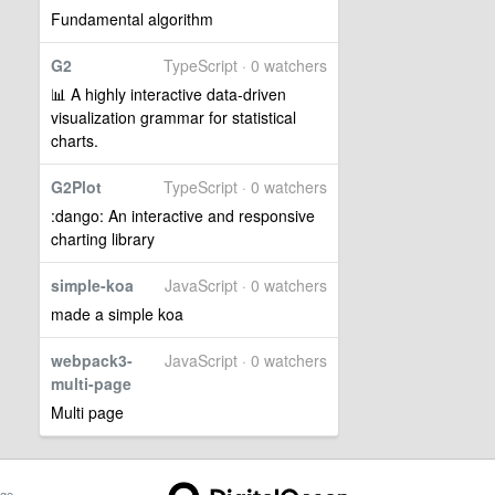
Fundamental algorithm
G2
TypeScript · 0 watchers
📊 A highly interactive data-driven
visualization grammar for statistical
charts.
G2Plot
TypeScript · 0 watchers
:dango: An interactive and responsive
charting library
simple-koa
JavaScript · 0 watchers
made a simple koa
webpack3-
JavaScript · 0 watchers
multi-page
Multi page
ge