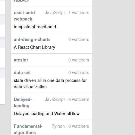
react-antd-
JavaScript · 1 watchers
webpack
7
template of react-antd
ant-design-charts
0 watchers
7
A React Chart Library
arcsin1
0 watchers
data-set
0 watchers
6
state driven all in one data process for
data visualization
Delayed-
JavaScript · 0 watchers
loading
Delayed loading and Waterfall flow
Fundamental-
Python · 0 watchers
algorithms