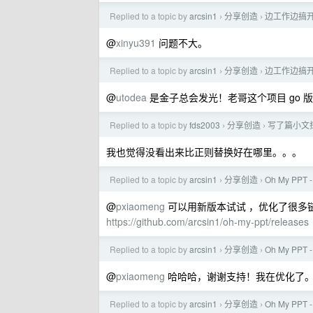
Replied to a topic by
arcsin1
分享创造
边工作边搞开
›
›
@
xinyu391
问题不大。
Replied to a topic by
arcsin1
分享创造
边工作边搞开
›
›
@
utodea
是金子总会发光！老哥这个项目 go 版
Replied to a topic by
fds2003
分享创造
写了篇小文探
›
›
我也觉得没看出来比正则替换好在哪里。。。
Replied to a topic by
arcsin1
分享创造
Oh My PP
›
›
@
pxiaomeng
可以用新版本试试 ，优化了很多
https://github.com/arcsin1/oh-my-ppt/releases
Replied to a topic by
arcsin1
分享创造
Oh My PP
›
›
@
pxiaomeng
哈哈哈，谢谢支持！我在优化了。有
Replied to a topic by
arcsin1
分享创造
Oh My PP
›
›