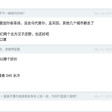
不干一碗恒河水吗？
Mar 15, 202
是加尔各答进，没去乌代普尔，孟买回，其他几个城市都去了
我们两个北方汉子还野，也还好吧
口罩
穷，求推荐配置
Mar 12, 202
，可以蹲个好价
 240 水冷
，一直搞不懂为啥放假会有补上班一说，为何不直接少放呢？
Mar 11, 202