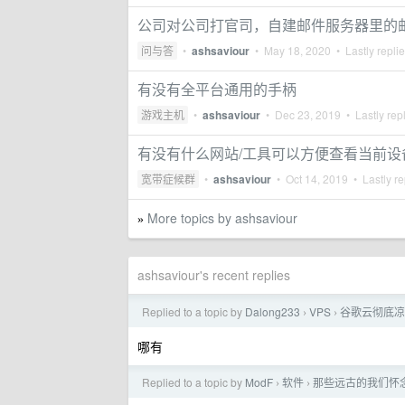
公司对公司打官司，自建邮件服务器里的
问与答
•
ashsaviour
•
May 18, 2020
• Lastly repli
有没有全平台通用的手柄
游戏主机
•
ashsaviour
•
Dec 23, 2019
• Lastly rep
有没有什么网站/工具可以方便查看当前
宽带症候群
•
ashsaviour
•
Oct 14, 2019
• Lastly re
More topics by ashsaviour
»
ashsaviour's recent replies
Replied to a topic by
Dalong233
VPS
谷歌云彻底凉
›
›
哪有
Replied to a topic by
ModF
软件
那些远古的我们怀
›
›