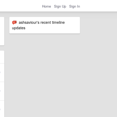
Home
Sign Up
Sign In
ashsaviour's recent timeline
updates