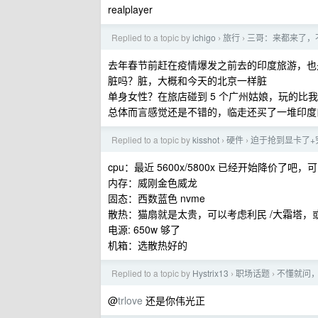
realplayer
Replied to a topic by
ichigo
旅行
三哥：来都来了，
›
›
去年春节前赶在疫情爆发之前去的印度旅游，也
脏吗？脏，大概和今天的北京一样脏
单身女性？在旅店碰到 5 个广州姑娘，玩的比
总体而言感觉还是不错的，临走还买了一堆印度
Replied to a topic by
kisshot
硬件
迫于抢到显卡了+
›
›
cpu：最近 5600x/5800x 已经开始降价了吧
内存：威刚金色威龙
固态：西数蓝色 nvme
散热：猫扇就是太贵，可以考虑利民 /大霜塔，或者
电源: 650w 够了
机箱：选散热好的
Replied to a topic by
Hystrix13
职场话题
不懂就问
›
›
@
trlove
还是你伟光正