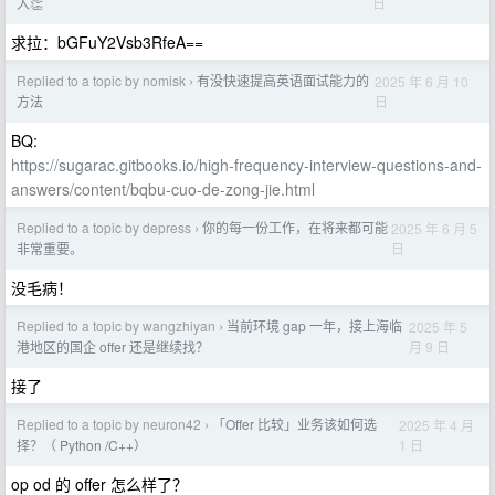
日
入👏
求拉：bGFuY2Vsb3RfeA==
Replied to a topic by nomisk
有没快速提高英语面试能力的
2025 年 6 月 10
›
日
方法
BQ:
https://sugarac.gitbooks.io/high-frequency-interview-questions-and-
answers/content/bqbu-cuo-de-zong-jie.html
Replied to a topic by depress
你的每一份工作，在将来都可能
2025 年 6 月 5
›
日
非常重要。
没毛病！
Replied to a topic by wangzhiyan
当前环境 gap 一年，接上海临
2025 年 5
›
月 9 日
港地区的国企 offer 还是继续找？
接了
Replied to a topic by neuron42
「Offer 比较」业务该如何选
2025 年 4 月
›
1 日
择？（ Python /C++）
op od 的 offer 怎么样了？