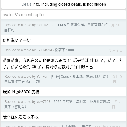
Deals
info, including closed deals, is not hidden
avalon8's recent replies
Replied to a topic by qianfuzi13
GLM-5 到底怎么样，真如官网介绍
3 月 11
›
日
那样吗
价格说明了一切
Replied to a topic by 0x114514
涨薪了 1000
3 月 9 日
›
恭喜恭喜，我现在公司也是刚入职给 11 后来给涨到 12 了，待了七年
了，薪资也涨到 35 了，看到你就想到了当年的自己
Replied to a topic by YunFun
[中转] Opus-4-6 上线，免费开蹬一周！
3 月 9
›
日
回帖直接狂送 💰100 刀！
我的 id 是:5876,支持
Replied to a topic by ypw7928
2026 年的第一次相亲，还没开始就结
1 月 7
›
日
束了（咨询向）
发个红包看看收不收
Replied to a topic by southFlowFire
淘宝全球购，无权验
2025 年 12 月 29