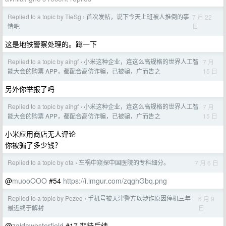
Replied to a topic by TieSg
首次发帖，说下今天上班被人推倒的事
7 月 22
›
日
情吧
这是地铁警察处理的。蹲一下
Replied to a topic by aihgf
小米这种企业，连这么高规格的世界人工智
7 月
›
15 日
能大会的购票 APP，都配合高仿诈骗，已被骗，广而告之
另外你举报了吗
Replied to a topic by aihgf
小米这种企业，连这么高规格的世界人工智
7 月
›
15 日
能大会的购票 APP，都配合高仿诈骗，已被骗，广而告之
小米应用商店无人评论
你被骗了多少钱？
Replied to a topic by ota
车祸中窥探中国医院的专科细分。
7 月 6 日
›
@
muooOOO
#54
https://i.imgur.com/zqghGbq.png
Replied to a topic by Pezeo
手机号被天津警方以涉诈原因停机三年
6 月 9
›
日
最近终于解封
@
zaidawesterfield
#17 期待后续