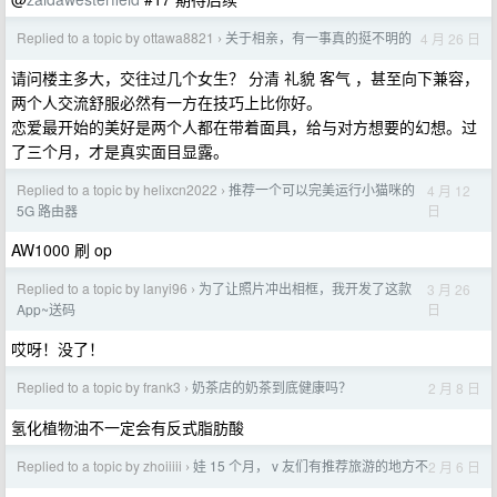
Replied to a topic by ottawa8821
关于相亲，有一事真的挺不明的
4 月 26 日
›
请问楼主多大，交往过几个女生？ 分清 礼貌 客气 ，甚至向下兼容，
两个人交流舒服必然有一方在技巧上比你好。
恋爱最开始的美好是两个人都在带着面具，给与对方想要的幻想。过
了三个月，才是真实面目显露。
Replied to a topic by helixcn2022
推荐一个可以完美运行小猫咪的
4 月 12
›
日
5G 路由器
AW1000 刷 op
Replied to a topic by lanyi96
为了让照片冲出相框，我开发了这款
3 月 26
›
日
App~送码
哎呀！没了！
Replied to a topic by frank3
奶茶店的奶茶到底健康吗？
2 月 8 日
›
氢化植物油不一定会有反式脂肪酸
Replied to a topic by zhoiiiii
娃 15 个月， v 友们有推荐旅游的地方不
2 月 6 日
›