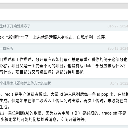
生终于开始新篇章了
Sep 27, 202
，ex 也投喂半年了，上来就是污蔑人身攻击。自私势利，难评。
一份简历
Sep 12, 202
目描述和工作描述，分开写应该如何写？总是写重？看你的例子这部分也
化"，项目又是一个完全不同的项目，也没有写 detail 部分应该写什么？
写什么，项目部分又写哪些呢？这部分特别困扰
个批量生成视频并上传方案的困扰
Apr 9, 202
dis 是生产消费者模式，大量 id 进入队列后每一条 id pop 出，在随
生成。但是如果在第二段丢入上传队列时出错，再次上传时，未必能在当
生成。
重位判断(A)的步骤，因为业务字段（ B ）是必须的，trade off 不是
及多一个步骤附带的可能的衔接处丢消息，空间开销等等。