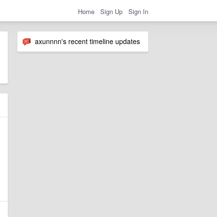
Home
Sign Up
Sign In
axunnnn's recent timeline updates