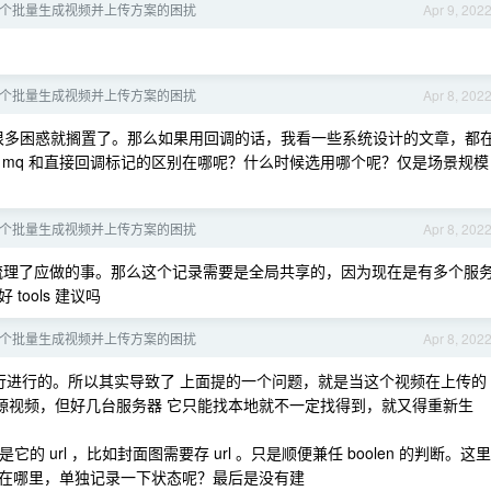
个批量生成视频并上传方案的困扰
Apr 9, 202
个批量生成视频并上传方案的困扰
Apr 8, 202
很多困惑就搁置了。那么如果用回调的话，我看一些系统设计的文章，都
用 mq 和直接回调标记的区别在哪呢？什么时候选用哪个呢？仅是场景规模
个批量生成视频并上传方案的困扰
Apr 8, 202
梳理了应做的事。那么这个记录需要是全局共享的，因为现在是有多个服
ools 建议吗
个批量生成视频并上传方案的困扰
Apr 8, 202
行进行的。所以其实导致了 上面提的一个问题，就是当这个视频在上传的
r 找源视频，但好几台服务器 它只能找本地就不一定找得到，就又得重新生
它的 url ，比如封面图需要存 url 。只是顺便兼任 boolen 的判断。这里
在哪里，单独记录一下状态呢？最后是没有建