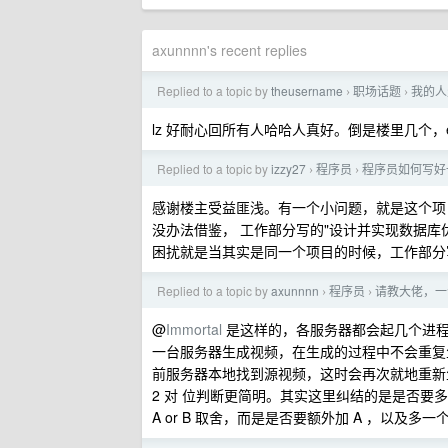
axunnnn's recent replies
Replied to a topic by
theusername
职场话题
我的人
›
›
lz 好耐心回所有人哈哈人真好。倒是楼里几个
Replied to a topic by
izzy27
程序员
程序员如何写好
›
›
感谢楼主受益匪浅。有一个小问题，就是这个项
没办法借鉴， 工作部分写的"设计并实现数据库优
困扰就是当其实是同一个项目的时候，工作部分
Replied to a topic by
axunnnn
程序员
请教大佬，一
›
›
@
Immortal
是这样的，各服务器都会起几个进程，re
一台服务器生成视频，在生成的过程中不会重复
前服务器本地找到源视频，这时会再次就地重新
2 对 位判断更简明。其实这里纠结的是是否要多出一
A or B 取舍，而是是否要额外加 A ，以