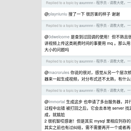
Replied to a topic by
axunnnn
程序员
请教大佬，一
›
›
@
playniuniu
搜了一下 很厉害的样子 谢谢
Replied to a topic by
axunnnn
程序员
请教大佬，一
›
›
@
3dwelcome
是查到过回调的使用！但不熟且
讲视频上传这类耗费时间的事要用 mq 。那么
大小的问题吗
Replied to a topic by
axunnnn
程序员
请教大佬，一
›
›
@
macrorules
你说的很对，感觉从另一个层次
器来一起生成视频，对分布式还不太熟，有什么好 t
Replied to a topic by
axunnnn
程序员
请教大佬，一
›
›
@
Immortal
生成这步 也申请了多台服务器，并
过程中出错 被打回之后，它会去本地 serve
成，就尴尬
2 很机智哎感谢！但是其实 mysql 里相应列存的是
其实之前也有过纠结，需不需要再开一个或者再