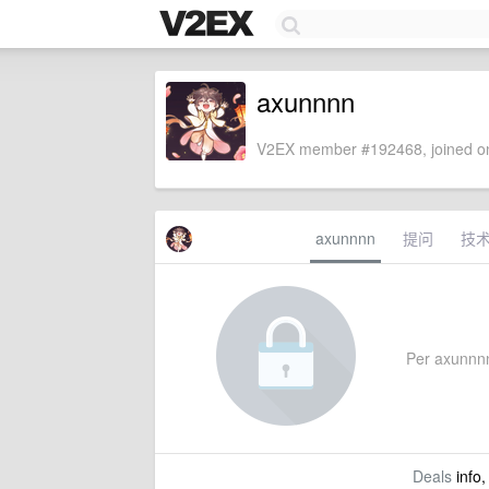
axunnnn
V2EX member #192468, joined on
axunnnn
提问
技
Per axunnnn'
Deals
info,