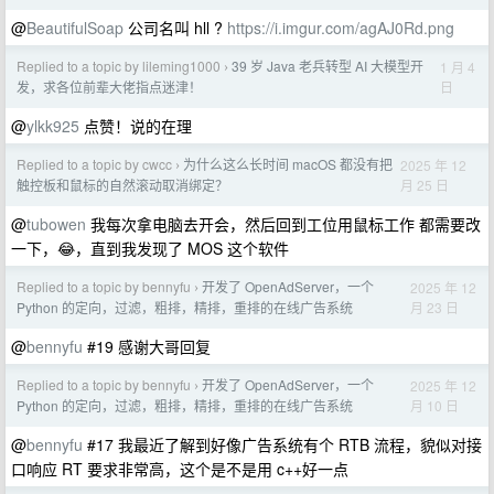
@
BeautifulSoap
公司名叫 hll ?
https://i.imgur.com/agAJ0Rd.png
Replied to a topic by lileming1000
39 岁 Java 老兵转型 AI 大模型开
1 月 4
›
日
发，求各位前辈大佬指点迷津！
@
ylkk925
点赞！说的在理
Replied to a topic by cwcc
为什么这么长时间 macOS 都没有把
2025 年 12
›
月 25 日
触控板和鼠标的自然滚动取消绑定？
@
tubowen
我每次拿电脑去开会，然后回到工位用鼠标工作 都需要改
一下，😂，直到我发现了 MOS 这个软件
Replied to a topic by bennyfu
开发了 OpenAdServer，一个
2025 年 12
›
月 23 日
Python 的定向，过滤，粗排，精排，重排的在线广告系统
@
bennyfu
#19 感谢大哥回复
Replied to a topic by bennyfu
开发了 OpenAdServer，一个
2025 年 12
›
月 10 日
Python 的定向，过滤，粗排，精排，重排的在线广告系统
@
bennyfu
#17 我最近了解到好像广告系统有个 RTB 流程，貌似对接
口响应 RT 要求非常高，这个是不是用 c++好一点