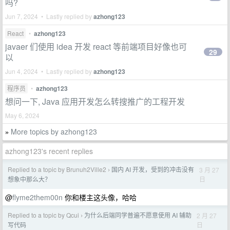
吗?
Jun 7, 2024 • Lastly replied by
azhong123
React
•
azhong123
javaer 们使用 idea 开发 react 等前端项目好像也可
29
以
Jun 4, 2024 • Lastly replied by
azhong123
程序员
•
azhong123
想问一下, Java 应用开发怎么转搜推广的工程开发
May 6, 2024
More topics by azhong123
»
azhong123's recent replies
Replied to a topic by Brunuh2Ville2
国内 AI 开发，受到的冲击没有
3 月 27
›
日
想象中那么大？
@
flyme2them00n
你和楼主这头像，哈哈
Replied to a topic by Qcui
为什么后端同学普遍不愿意使用 AI 辅助
2 月 27
›
日
写代码