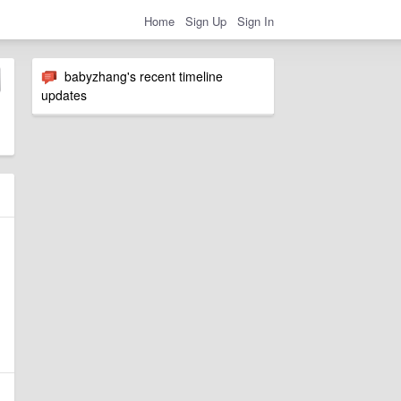
Home
Sign Up
Sign In
babyzhang's recent timeline
updates