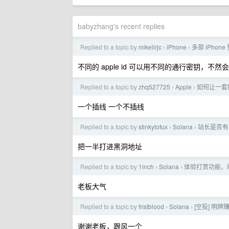
babyzhang's recent replies
Replied to a topic by
mikelirjc
iPhone
多部 iPhone
›
›
不同的 apple id 可以用不同的通行密钥，不然
Replied to a topic by
zhq527725
Apple
如何让一套妙
›
›
一个插线 一个不插线
Replied to a topic by
stinkytofux
Solana
站长是否有必
›
›
把一半打进黑洞地址
Replied to a topic by
1inch
Solana
体验打赏功能，绑
›
›
老板大气
Replied to a topic by
fristblood
Solana
[空投] 明牌
›
›
谢谢老板，跟风一个