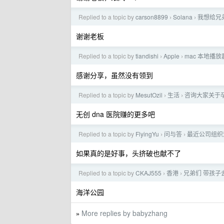
Replied to a topic by
carson8899
Solana
我想给兄
›
›
谢谢老板
Replied to a topic by
tiandishi
Apple
mac 本地播
›
›
感谢分享，虽然没有领到
Replied to a topic by
MesutOzil
生活
咨询大家关于
›
›
无创 dna 医院赚的更多吧
Replied to a topic by
FlyingYu
问与答
最近公司组织
›
›
如果真的是好事，头挤破也献不了
Replied to a topic by
CKAJ555
香港
兄弟们 带孩子
›
›
海洋公园
More replies by babyzhang
»