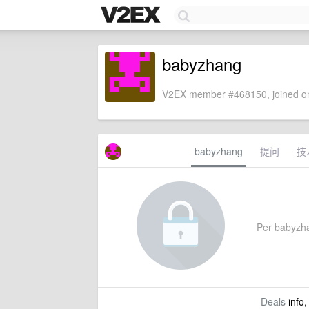
babyzhang
V2EX member #468150, joined on
babyzhang
提问
技
Per babyzhan
Deals
info,