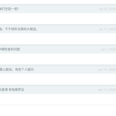
弟们空投一把！
Jul 25, 202
放器，千千倾听兑换码大赠送。
Jul 11, 202
孕期检查的问题
Jul 1, 202
爱心献血，有些个人疑问
Jun 14, 202
去香港 有啥推荐没
Apr 11, 202