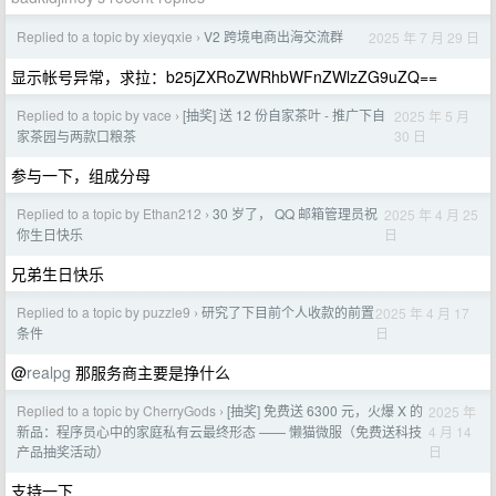
Replied to a topic by xieyqxie
V2 跨境电商出海交流群
2025 年 7 月 29 日
›
显示帐号异常，求拉：b25jZXRoZWRhbWFnZWlzZG9uZQ==
Replied to a topic by vace
[抽奖] 送 12 份自家茶叶 - 推广下自
2025 年 5 月
›
30 日
家茶园与两款口粮茶
参与一下，组成分母
Replied to a topic by Ethan212
30 岁了， QQ 邮箱管理员祝
2025 年 4 月 25
›
日
你生日快乐
兄弟生日快乐
Replied to a topic by puzzle9
研究了下目前个人收款的前置
2025 年 4 月 17
›
日
条件
@
realpg
那服务商主要是挣什么
Replied to a topic by CherryGods
[抽奖] 免费送 6300 元，火爆 X 的
2025 年
›
4 月 14
新品：程序员心中的家庭私有云最终形态 —— 懒猫微服（免费送科技
日
产品抽奖活动）
支持一下