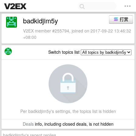
badkidjim5y
打赏
V2EX member #255794, joined on 2017-09-22 13:46:32
+08:00
Switch topics list
Per badkidjim5y's settings, the topics list is hidden
Deals
info, including closed deals, is not hidden
badkidjim5y's recent replies