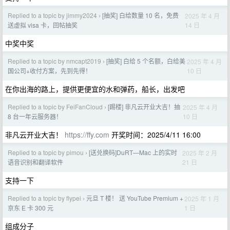
Replied to a topic by jimmy2024
[抽奖] 白给数量 10 名，免费
2025 年 4 月
›
14 日
送虚拟 visa 卡，回帖抽奖
中奖中奖
Replied to a topic by nmcapt2019
[抽奖] 白给 5 个名额，白给美
2025 年 4 月
›
10 日
国公司+收付方案，先到先得！
在你出海的路上，提供更便宜的水和弹药，船长，出发吧
Replied to a topic by FeiFanCloud
[踢楼] 非凡云开业大吉！抽
2025 年 4 月
›
10 日
8 台一年云服务器！
非凡云开业大吉！
https://ffy.com
开奖时间：2025/4/11 16:00
Replied to a topic by pimou
[送兑换码]DuRT—Mac 上的实时
2025 年 2 月
›
21 日
语音识别和翻译软件
支持一下
Replied to a topic by flypei
元旦 T 楼！ 送 YouTube Premium +
2025 年 1 月
›
1 日
京东 E 卡 300 元
组成分子