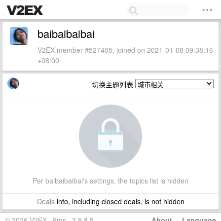
baibaibaibai
V2EX member #527405, joined on 2021-01-08 09:38:16
+08:00
切换主题列表
Per baibaibaibai's settings, the topics list is hidden
Deals
info, including closed deals, is not hidden
© 2026 V2EX · 9ms · 3.9.8.5
About
·
Language