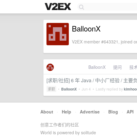
BalloonX
V2EX member #643321, joined on
BalloonX
提问
技
[求职/社招] 6 年 Java / 中小厂经验 
求职
•
BalloonX
•
Jun 4
• Lastly replied by
kimhoo
About
·
Help
·
Advertise
·
Blog
·
API
创意工作者们的社区
World is powered by solitude