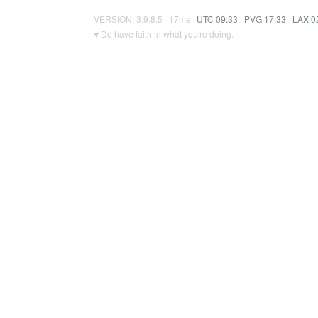
VERSION: 3.9.8.5 · 17ms ·
UTC 09:33
·
PVG 17:33
·
LAX 0
♥ Do have faith in what you're doing.