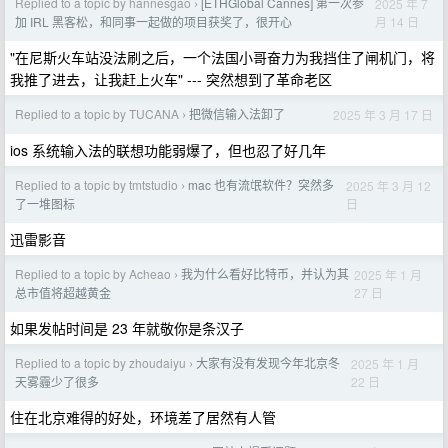
Replied to a topic by hannesgao
[ETHGlobal Cannes] 第一次参
2025 年 7
›
月 14 日
加 IRL 黑客松，和同事一起做的项目获奖了，很开心
"在尼斯火车站没法刷之后，一个法国小哥奋力为我挡住了闸机门，将
我推了进去，让我赶上火车" --- 突然想到了革命老区
Replied to a topic by TUCANA
把微信输入法卸了
2025 年 3 月 17 日
›
ios 系统输入法的联想功能弱爆了，但也忍了好几年
Replied to a topic by tmtstudio
mac 也有流氓软件？突然多
2025 年 3 月 12
›
日
了一堆图标
迅雷影音
Replied to a topic by Acheao
我为什么看好比特币，并认为其
2025 年 1 月
›
27 日
总市值将超越黄金
如果发帖时间是 23 年就敬你是条汉子
Replied to a topic by zhoudaiyu
大家有没有发现今年北京冬
2025 年 1 月
›
22 日
天雾霾少了很多
住在北京难得的好处，环境差了居然有人管