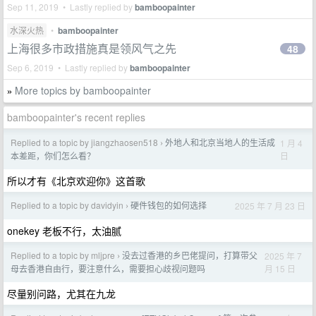
Sep 11, 2019 • Lastly replied by
bamboopainter
水深火热
•
bamboopainter
上海很多市政措施真是领风气之先
48
Sep 6, 2019 • Lastly replied by
bamboopainter
More topics by bamboopainter
»
bamboopainter's recent replies
Replied to a topic by jiangzhaosen518
外地人和北京当地人的生活成
1 月 4
›
日
本差距，你们怎么看？
所以才有《北京欢迎你》这首歌
Replied to a topic by davidyin
硬件钱包的如何选择
2025 年 7 月 23 日
›
onekey 老板不行，太油腻
Replied to a topic by mljpre
没去过香港的乡巴佬提问，打算带父
2025 年 7
›
月 15 日
母去香港自由行，要注意什么，需要担心歧视问题吗
尽量别问路，尤其在九龙