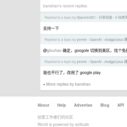
banshan's recent replies
Replied to a topic by
lijianmin321
分享创造
V 站老
›
›
支持一下
Replied to a topic by
yinmin
OpenAI
chatgpt p
›
›
@
glouhao
确定，googole 切换到美区，找
Replied to a topic by
yinmin
OpenAI
chatgpt p
›
›
我也不行了，改用了 google play
More replies by banshan
»
About
·
Help
·
Advertise
·
Blog
·
API
创意工作者们的社区
World is powered by solitude