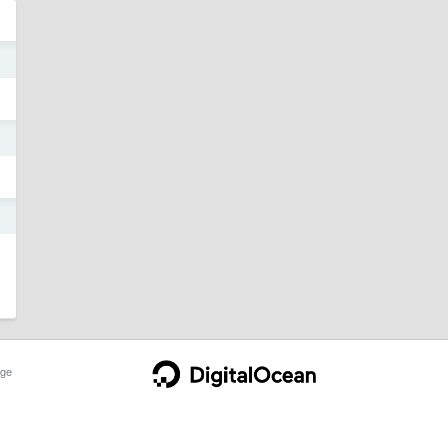
3
3
3
ge