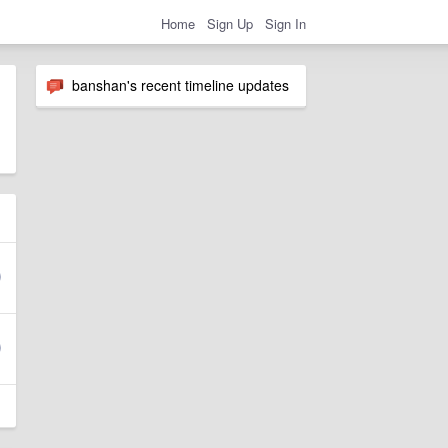
Home
Sign Up
Sign In
banshan's recent timeline updates