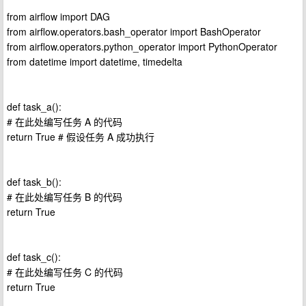
from airflow import DAG
from airflow.operators.bash_operator import BashOperator
from airflow.operators.python_operator import PythonOperator
from datetime import datetime, timedelta
def task_a():
# 在此处编写任务 A 的代码
return True # 假设任务 A 成功执行
def task_b():
# 在此处编写任务 B 的代码
return True
def task_c():
# 在此处编写任务 C 的代码
return True