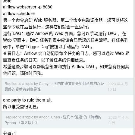
复制
airflow webserver -p 8080
airflow scheduler
第一个命令启动 Web 服务器，第二个命令启动调度器。您可以将这
些命令放在后台运行，这样它们就会一直运行。
运行 DAG：通过 Airflow 的 Web 界面，您可以手动运行 DAG 。在
Web 界面中，DAG 任务列表中应该会显示您的任务流程。在任务列
表中，单击"Trigger Dag"按钮以手动运行 DAG 。
查看日志：Airflow 会自动记录每个任务的日志。您可以通过 Web 界
面查看任务的日志，以了解任务的详细信息。
希望这些步骤可以帮助您部署和执行 Airflow DAG 。如果您有任何其
他问题，请随时问我。
Replied to a topic by Comyn
国内加班文化是如何形成的以及
2023 年 4 月
›
10 日
最终的受益者到底是谁
one party to rule them all.
所以谁受益很明显。
Replied to a topic by Andor_Chen
送几本“通透”的《流畅的
2023 年 4 月
›
9 日
Python （第 2 版）》
分母+1