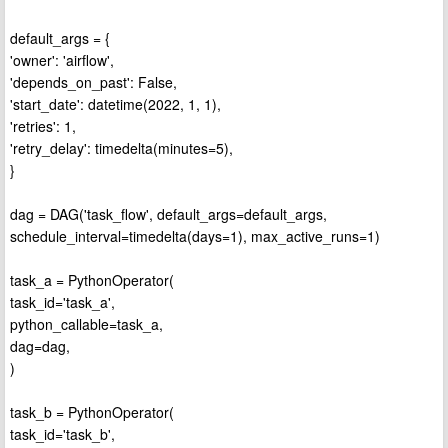
default_args = {
'owner': 'airflow',
'depends_on_past': False,
'start_date': datetime(2022, 1, 1),
'retries': 1,
'retry_delay': timedelta(minutes=5),
}
dag = DAG('task_flow', default_args=default_args,
schedule_interval=timedelta(days=1), max_active_runs=1)
task_a = PythonOperator(
task_id='task_a',
python_callable=task_a,
dag=dag,
)
task_b = PythonOperator(
task_id='task_b',