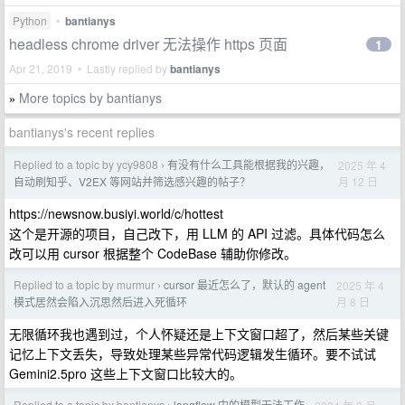
Python
•
bantianys
headless chrome driver 无法操作 https 页面
1
Apr 21, 2019 • Lastly replied by
bantianys
More topics by bantianys
»
bantianys's recent replies
Replied to a topic by ycy9808
有没有什么工具能根据我的兴趣，
2025 年 4
›
月 12 日
自动刷知乎、V2EX 等网站并筛选感兴趣的帖子？
https://newsnow.busiyi.world/c/hottest
这个是开源的项目，自己改下，用 LLM 的 API 过滤。具体代码怎么
改可以用 cursor 根据整个 CodeBase 辅助你修改。
Replied to a topic by murmur
cursor 最近怎么了，默认的 agent
2025 年 4
›
月 8 日
模式居然会陷入沉思然后进入死循环
无限循环我也遇到过，个人怀疑还是上下文窗口超了，然后某些关键
记忆上下文丢失，导致处理某些异常代码逻辑发生循环。要不试试
Gemini2.5pro 这些上下文窗口比较大的。
Replied to a topic by bantianys
langflow 中的模型无法工作