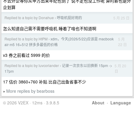
不去外企等你从甲方出来年纪也到了 说不定也没工作呢 算时薪也是外
企划算
Replied to a topic by Donahue
呼吸机挺好用的
5 月 25 日
›
怎么知道自己需不需要呼吸机 睡着了啥也不知道啊
Replied to a topic by HtPM
xdm，今天(2026/5/22)应该是 macbook
5 月
›
22 日
air m5 16+512 拼多多最低的价格
v3 券之前看过 5999 的价
Replied to a topic by luvcoriander
记录一次京东以旧换新 15pm ->
5 月 20
›
日
17pm
17 估价 3860+760 补贴 比自己出鱼省事不少
More replies by bearboss
»
© 2026 V2EX · 12ms · 3.9.8.5
About
·
Language