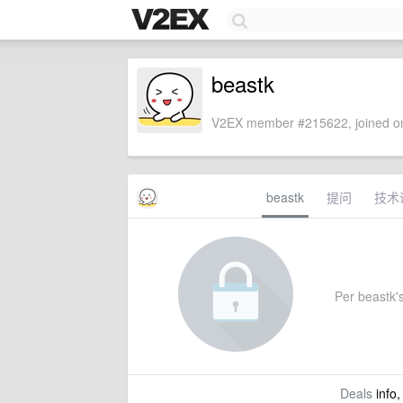
beastk
V2EX member #215622, joined on
beastk
提问
技术
Per beastk's
Deals
info,