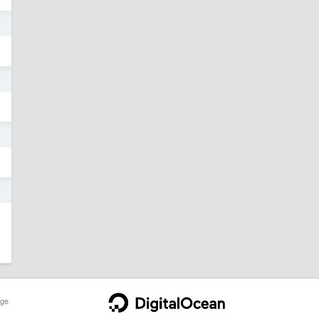
3
3
2
2
ge