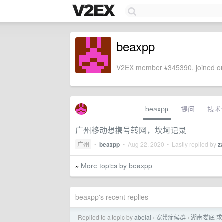
beaxpp
V2EX member #345390, joined on
beaxpp
提问
技术
广州移动想携号转网，坎坷记录
广州
•
beaxpp
•
Aug 22, 2020
• Lastly replied by
z
More topics by beaxpp
»
beaxpp's recent replies
Replied to a topic by
abelai
宽带症候群
湖南娄底 
›
›