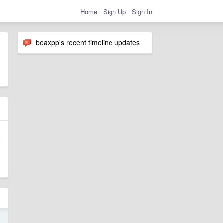
Home
Sign Up
Sign In
beaxpp's recent timeline updates
5