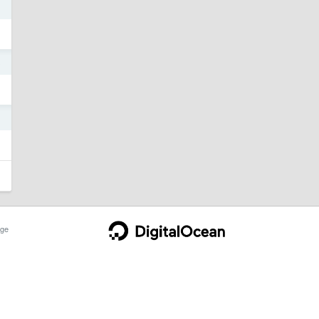
3
3
3
ge