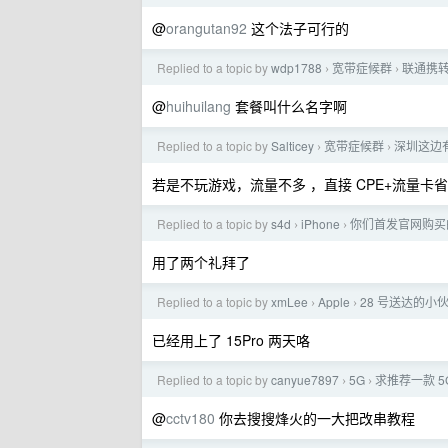
@
orangutan92
这个法子可行的
Replied to a topic by
wdp1788
宽带症候群
联通携
›
›
@
huihuilang
套餐叫什么名字啊
Replied to a topic by
Salticey
宽带症候群
深圳这边
›
›
若是不玩游戏，流量不多 ，直接 CPE+流量卡
Replied to a topic by
s4d
iPhone
你们首发官网购买的 
›
›
用了两个礼拜了
Replied to a topic by
xmLee
Apple
28 号送达的
›
›
已经用上了 15Pro 两天咯
Replied to a topic by
canyue7897
5G
求推荐一款 5G
›
›
@
cctv180
你去搜搜烽火的一大把改串教程