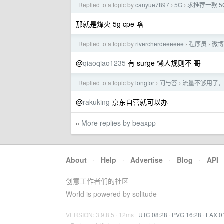
Replied to a topic by
canyue7897
5G
求推荐一款 5G
›
›
那就是烽火 5g cpe 咯
Replied to a topic by
rivercherdeeeeee
程序员
微博
›
›
@
qiaoqiao1235
有 surge 懒人规则不 哥
Replied to a topic by
longfor
问与答
流量不够用了
›
›
@
rakuking
京东自营就可以办
More replies by beaxpp
»
About
·
Help
·
Advertise
·
Blog
·
API
创意工作者们的社区
World is powered by solitude
VERSION: 3.9.8.5 · 12ms ·
UTC 08:28
·
PVG 16:28
·
LAX 0