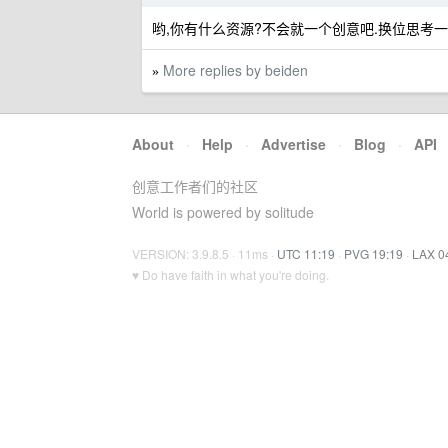
哟,你有什么资源?不会就一个创意吧.换位思考一
More replies by beiden
»
About
·
Help
·
Advertise
·
Blog
·
API
创意工作者们的社区
World is powered by solitude
VERSION: 3.9.8.5 · 11ms ·
UTC 11:19
·
PVG 19:19
·
LAX 0
♥ Do have faith in what you're doing.