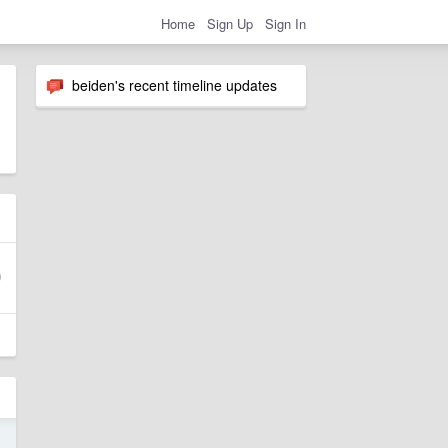
Home
Sign Up
Sign In
beiden's recent timeline updates
7