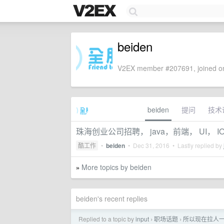
beiden
V2EX member #207691, joined on
beiden
提问
技术
珠海创业公司招聘， java，前端， UI，
酷工作
•
beiden
•
Dec 31, 2016
• Lastly replied by
More topics by beiden
»
beiden's recent replies
Replied to a topic by
input
职场话题
所以现在拉人
›
›