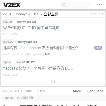
V2EX
benny1985125
全部主题
主题总数
3
›
›
iCloud
•
benny1985125
SAFARI 的 ICLOUD 同步异常耗电
Jun 3, 2022
macOS
•
benny1985125
用群晖做 time machine 不会自动删除旧备份？
17
Dec 24, 2021 • Lastly replied by
MID
Apple
•
benny1985125
macos12 修复了一个可能不常留意的 BUG
Oct 27, 2021
1/1
© 2026 V2EX · 9ms · 3.9.8.5
About
·
Language
Cubence - 方块智能中转